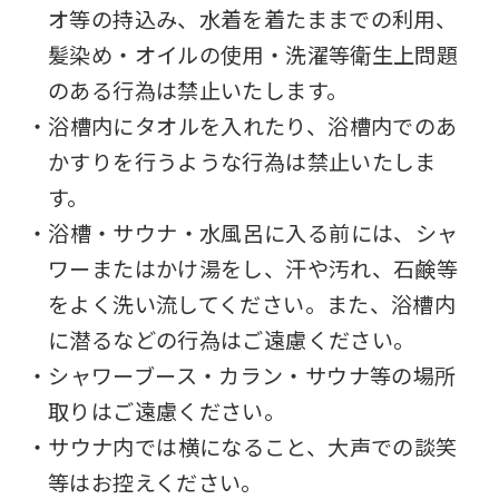
オ等の持込み、水着を着たままでの利用、
the
髪染め・オイルの使用・洗濯等衛生上問題
Japanese
のある行為は禁止いたします。
version
・浴槽内にタオルを入れたり、浴槽内でのあ
of
かすりを行うような行為は禁止いたしま
this
す。
website
・浴槽・サウナ・水風呂に入る前には、シャ
will
ワーまたはかけ湯をし、汗や汚れ、石鹸等
be
をよく洗い流してください。また、浴槽内
translated
に潜るなどの行為はご遠慮ください。
mechanically,
・シャワーブース・カラン・サウナ等の場所
so
取りはご遠慮ください。
it
・サウナ内では横になること、大声での談笑
may
等はお控えください。
not