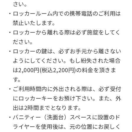
さい。
official
・ロッカールーム内での携帯電話のご利用は
website
禁止いたします。
is
・ロッカーから離れる際は必ず施錠をしてく
automatically
ださい。
translated
・ロッカーの鍵は、必ずお手元から離さない
into
ようにしてください。もし紛失された場合
English.
は2,000円(税込2,200円)の料金を頂きま
Click
す。
the
・ご利用時間内に外出される際は、必ず受付
link
にロッカーキーをお預け下さい。また、外
below
出は2時間までとなります。
(start
・バニティー（洗面台）スペースに設置のド
automatic
ライヤーを使用後は、元の位置にお戻しく
translation)