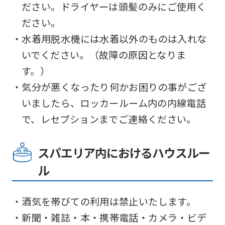
ださい。ドライヤーは頭髪のみにご使用く
to
ださい。
return
・水着用脱水機には水着以外のものは入れな
to
いでください。（故障の原因となりま
the
す。）
top
・気分が悪くなったり何かお困りの事がござ
page.
いましたら、ロッカールーム内の内線電話
However,
で、レセプションまでご連絡ください。
if
you
スパエリア内におけるハウスルー
use
ル
an
automatic
・酒気を帯びての利用は禁止いたします。
translation
・新聞・雑誌・本・携帯電話・カメラ・ビデ
service,