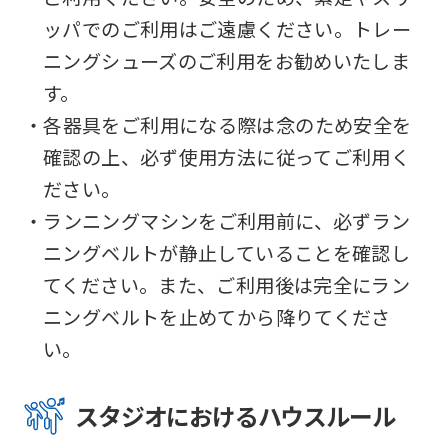
that
ッパでのご利用はご遠慮ください。トレー
you
ニングシューズのご利用をお勧めいたしま
fully
す。
understand
・各器具をご利用になる際は念のため安全を
this
確認の上、必ず使用方法に従ってご利用く
before
ださい。
using
・ランニングマシンをご利用前に、必ずラン
the
ニングベルトが静止していることを確認し
service.
てください。また、ご利用後は完全にラン
ニングベルトを止めてから降りてくださ
Automatic translation
い。
スタジオにおけるハウスルール