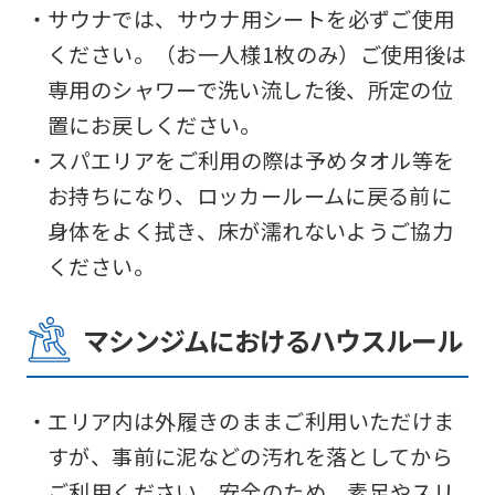
・サウナでは、サウナ用シートを必ずご使用
be
ください。（お一人様1枚のみ）ご使用後は
an
専用のシャワーで洗い流した後、所定の位
accurate
置にお戻しください。
translation.
・スパエリアをご利用の際は予めタオル等を
The
お持ちになり、ロッカールームに戻る前に
translation
身体をよく拭き、床が濡れないようご協力
may
ください。
differ
from
マシンジムにおけるハウスルール
the
original
content.
・エリア内は外履きのままご利用いただけま
We
すが、事前に泥などの汚れを落としてから
ask
ご利用ください。安全のため、素足やスリ