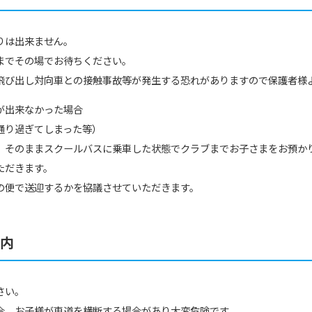
For foreigners
りは出来ません。
までその場でお待ちください。
Central Sports official website is
automatically translated into
飛び出し対向車との接触事故等が発生する恐れがありますので保護者様
English. Click the link below (start
automatic translation) to return to
が出来なかった場合
the top page.
通り過ぎてしまった等）
However, if you use an automatic
、そのままスクールバスに乗車した状態でクラブまでお子さまをお預か
translation service, the Japanese
version of this website will be
ただきます。
translated mechanically, so it may
の便で送迎するかを協議させていただきます。
not be an accurate translation.
The translation may differ from the
original content. We ask that you
fully understand this before using
案内
the service.
さい。
Automatic translation start
合、お子様が車道を横断する場合があり大変危険です。