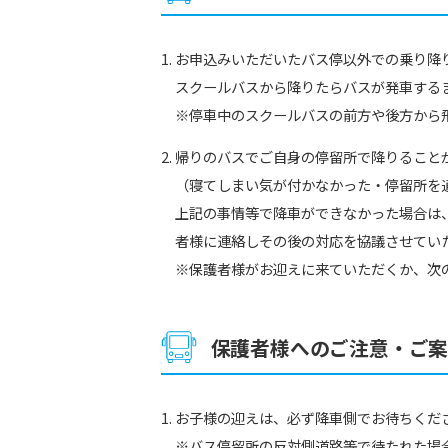
お申込みいただいたバス停以外での乗り降
スクールバスから降りたらバスが発車する
※停車中のスクールバスの前方や後方から
帰りのバスでご自身の停留所で降りること
（寝てしまい気が付かなかった・停留所を
上記の事情等で降車ができなかった場合は
者様に連絡しその後の対応を協議させてい
※保護者様がお迎えに来ていただくか、次
保護者様へのご注意・ご
お子様の迎えは、必ず降車側でお待ちくだ
※バス停留所の反対側道路等で待たれた場