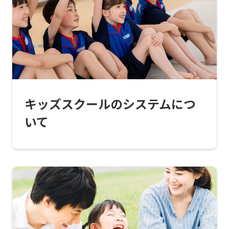
top
page.
However,
if
you
use
キッズスクールのシステムにつ
an
いて
automatic
translation
service,
the
Japanese
version
of