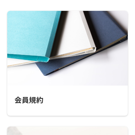
For
foreigners
Central
Sports
会員規約
official
website
is
automatically