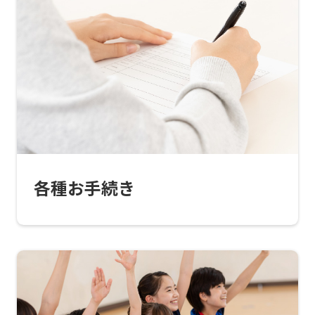
translated
into
English.
Click
the
link
below
(start
各種お手続き
automatic
translation)
to
return
to
the