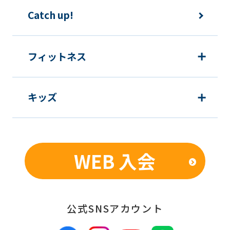
The
Catch up!
translation
may
フィットネス
differ
from
the
キッズ
original
content.
We
WEB 入会
ask
that
you
公式SNSアカウント
fully
understand