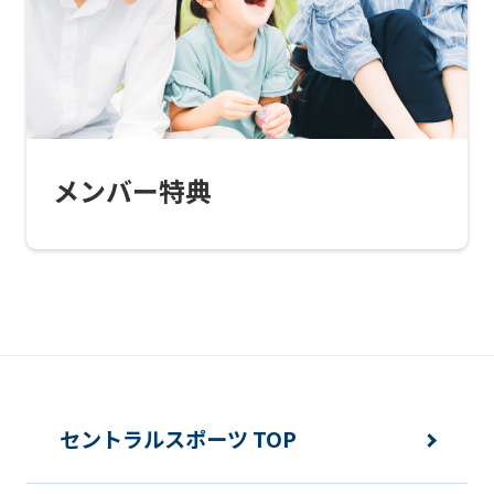
this
website
will
be
translated
メンバー特典
mechanically,
so
it
may
not
be
an
セントラルスポーツ TOP
accurate
translation.