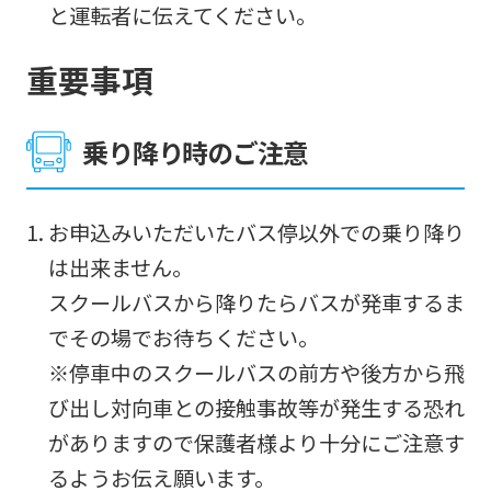
と運転者に伝えてください。
Japanese
version
重要事項
of
this
乗り降り時のご注意
website
will
お申込みいただいたバス停以外での乗り降り
be
は出来ません。
translated
スクールバスから降りたらバスが発車するま
mechanically,
でその場でお待ちください。
so
※停車中のスクールバスの前方や後方から飛
it
び出し対向車との接触事故等が発生する恐れ
may
がありますので保護者様より十分にご注意す
not
るようお伝え願います。
be