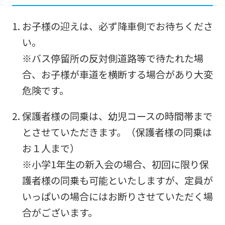
you
お子様の迎えは、必ず降車側でお待ちくださ
fully
い。
understand
※バス停留所の反対側道路等で待たれた場
this
合、お子様が車道を横断する場合があり大変
before
危険です。
using
the
保護者様の同乗は、幼児コースの時間帯まで
service.
とさせていただきます。（保護者様の同乗は
お１人まで）
Automatic translation
※小学1年生の新入会の場合、初回に限り保
護者様の同乗も可能といたしますが、定員が
いっぱいの場合にはお断りさせていただく場
合がございます。