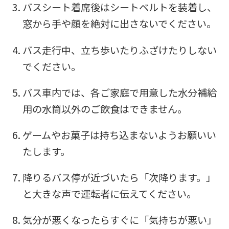
バスシート着席後はシートベルトを装着し、
return
窓から手や顔を絶対に出さないでください。
to
the
バス走行中、立ち歩いたりふざけたりしない
top
でください。
page.
バス車内では、各ご家庭で用意した水分補給
However,
用の水筒以外のご飲食はできません。
if
you
ゲームやお菓子は持ち込まないようお願いい
use
たします。
an
降りるバス停が近づいたら「次降ります。」
automatic
と大きな声で運転者に伝えてください。
translation
service,
気分が悪くなったらすぐに「気持ちが悪い」
the