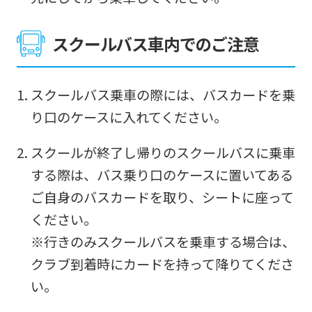
website
スクールバス車内でのご注意
is
automatically
translated
スクールバス乗車の際には、バスカードを乗
into
り口のケースに入れてください。
English.
スクールが終了し帰りのスクールバスに乗車
Click
する際は、バス乗り口のケースに置いてある
the
ご自身のバスカードを取り、シートに座って
link
ください。
below
※行きのみスクールバスを乗車する場合は、
(start
クラブ到着時にカードを持って降りてくださ
automatic
い。
translation)
to