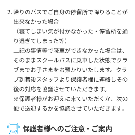
an
帰りのバスでご自身の停留所で降りることが
accurate
出来なかった場合
translation.
（寝てしまい気が付かなかった・停留所を通
The
り過ぎてしまった等）
translation
上記の事情等で降車ができなかった場合は、
may
そのままスクールバスに乗車した状態でクラ
differ
ブまでお子さまをお預かりいたします。クラ
from
ブ到着後スタッフより保護者様に連絡しその
the
後の対応を協議させていただきます。
original
※保護者様がお迎えに来ていただくか、次の
content.
便で送迎するかを協議させていただきます。
We
ask
保護者様へのご注意・ご案内
that