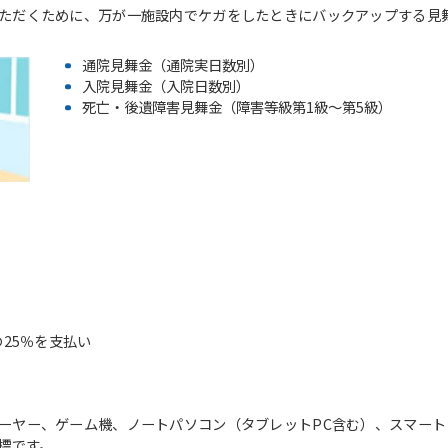
ただくために、万が一施設内でケガをしたときにバックアップする見
通院見舞金（通院実日数別）
入院見舞金（入院日数別）
死亡・後遺障害見舞金（障害等級第1級～第5級）
For foreigners
）
の25％を支払い
Central Sports official website is
automatically translated into
English. Click the link below (start
automatic translation) to return to
ーヤー、ゲーム機、ノートパソコン（タブレットPC含む）、スマー
the top page.
の商標です。