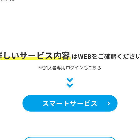
However, if you use an automatic
translation service, the Japanese
version of this website will be
translated mechanically, so it may
not be an accurate translation.
The translation may differ from the
original content. We ask that you
fully understand this before using
詳しいサービス内容
the service.
は
WEBをご確認くださ
※加入者専用ログインもこちら
Automatic translation start
スマートサービス