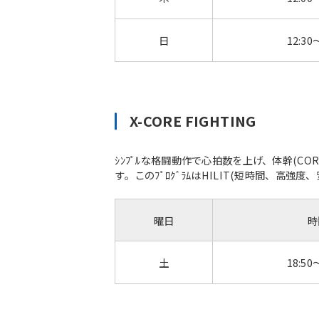
日
12:30
X-CORE FIGHTING
ｼﾝﾌﾟﾙな格闘動作で心拍数を上げ、体幹(C
す。このﾌﾟﾛｸﾞﾗﾑはHILIT(短時間、高強度、
曜日
時
土
18:50