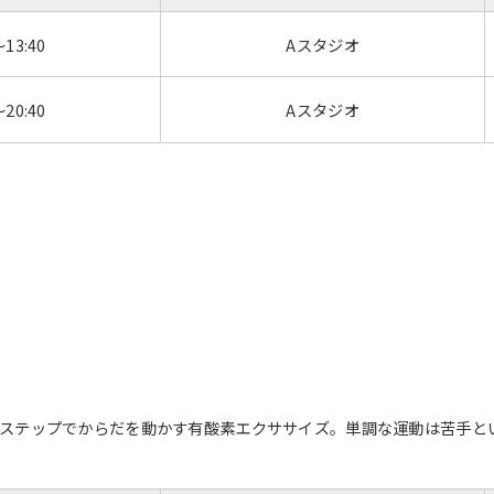
However, if you use an automatic
translation service, the Japanese
～13:40
Aスタジオ
version of this website will be
translated mechanically, so it may
not be an accurate translation.
～20:40
Aスタジオ
The translation may differ from the
original content. We ask that you
fully understand this before using
the service.
Automatic translation start
ステップでからだを動かす有酸素エクササイズ。単調な運動は苦手と