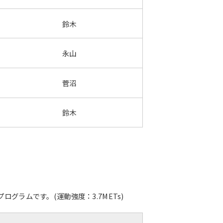
鈴木
永山
菅沼
鈴木
ラムです。(運動強度：3.7METs)