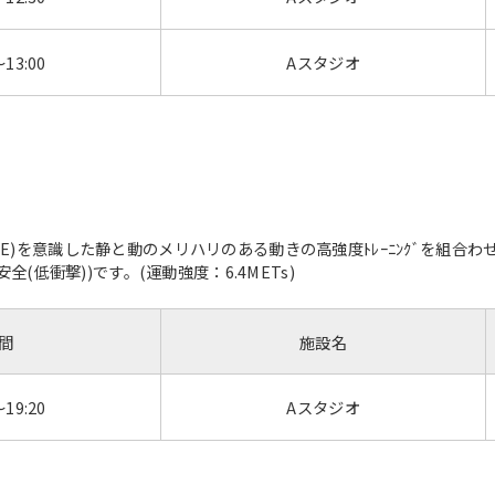
～13:00
Aスタジオ
ORE)を意識した静と動のメリハリのある動きの高強度ﾄﾚｰﾆﾝｸﾞを組
安全(低衝撃))です。(運動強度：6.4METs)
間
施設名
～19:20
Aスタジオ