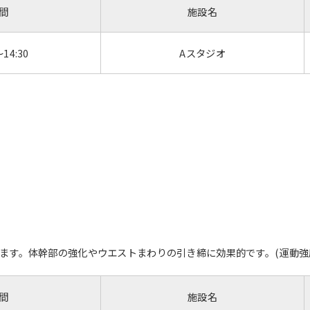
間
施設名
～14:30
Aスタジオ
For foreigners
Central Sports official website is
す。体幹部の強化やウエストまわりの引き締に効果的です。(運動強度：4
automatically translated into
English. Click the link below (start
automatic translation) to return to
間
施設名
the top page.