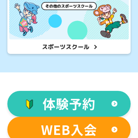
website
is
automatically
translated
スポーツスクール
into
English.
Click
the
link
below
体験予約
(start
automatic
WEB入会
translation)
to