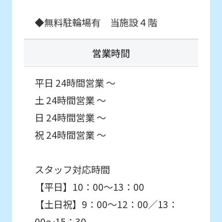
you
◆無料駐輪場有 当施設４階
fully
understand
営業時間
this
before
平日 24時間営業 ～
using
土 24時間営業 ～
the
日 24時間営業 ～
service.
祝 24時間営業 ～
Automatic translation
スタッフ対応時間
【平日】10：00～13：00
【土日祝】9：00～12：00／13：
00～15：30