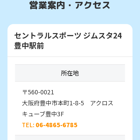
営業案内・アクセス
Japanese
version
初めての方を対象としたはじめて体験に
of
参加したいお子様はこちら
セントラルスポーツ ジムスタ24
this
豊中駅前
website
はじめて体験・
will
各種イベント申込
be
所在地
translated
こんなお子さまにおすすめ
mechanically,
〒560-0021
通常スクールに入会する前に
初めてのお子さま同士のクラスで
so
大阪府豊中市本町1-8-5 アクロス
スクールを体験したい方。
it
キューブ豊中3F
may
TEL:
06-4865-6785
not
be