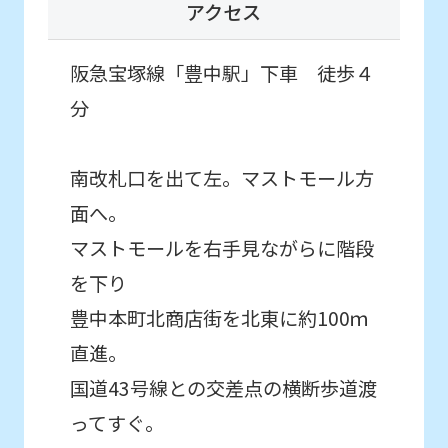
アクセス
an
accurate
阪急宝塚線「豊中駅」下車 徒歩４
translation.
分
The
translation
南改札口を出て左。マストモール方
may
面へ。
differ
マストモールを右手見ながらに階段
from
を下り
the
豊中本町北商店街を北東に約100ｍ
original
content.
直進。
We
国道43号線との交差点の横断歩道渡
ask
ってすぐ。
that