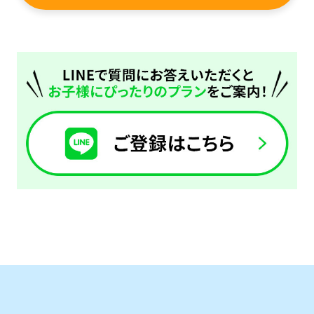
return
to
the
top
page.
通常スクールを体験したい
However,
お子様はこちら
if
you
スクール
use
体験申込
an
automatic
こんなお子さまにおすすめ
translation
スクール入会を検討していて、
service,
入会前に実際のクラスの雰囲気を
体験したい方。
the