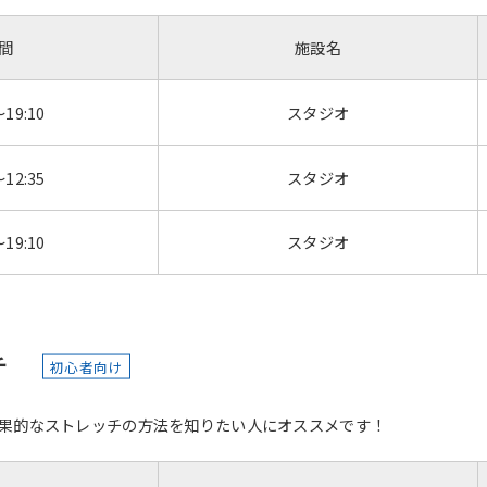
間
施設名
For foreigners
～19:10
スタジオ
Central Sports official website is
～12:35
スタジオ
automatically translated into
English. Click the link below (start
～19:10
スタジオ
automatic translation) to return to
the top page.
However, if you use an automatic
translation service, the Japanese
version of this website will be
translated mechanically, so it may
チ
初心者向け
not be an accurate translation.
The translation may differ from the
果的なストレッチの方法を知りたい人にオススメです！
original content. We ask that you
fully understand this before using
the service.