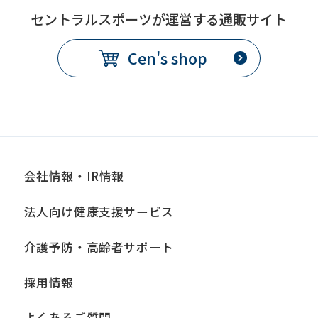
before
セントラルスポーツが運営する通販サイト
using
Cen's shop
the
service.
Automatic translation
会社情報・IR情報
法人向け健康支援サービス
介護予防・高齢者サポート
採用情報
よくあるご質問