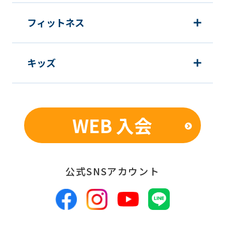
translation
フィットネス
may
differ
from
キッズ
the
original
content.
WEB 入会
We
ask
that
公式SNSアカウント
you
fully
understand
this