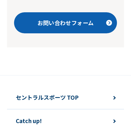
website
will
お問い合わせフォーム
be
translated
mechanically,
so
it
may
not
be
セントラルスポーツ TOP
an
accurate
translation.
Catch up!
The