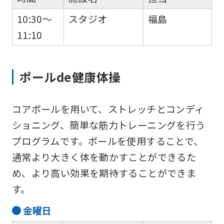
into
10:30～
スタジオ
福島
English.
11:10
Click
the
ポールde健康体操
link
below
コアポールを用いて、ストレッチとコンディ
(start
ショニング、簡単な筋力トレーニングを行う
automatic
プログラムです。ポールを使用することで、
translation)
通常より大きく体を動かすことができるた
to
め、より高い効果を期待することができま
return
す。
to
the
金
曜日
top