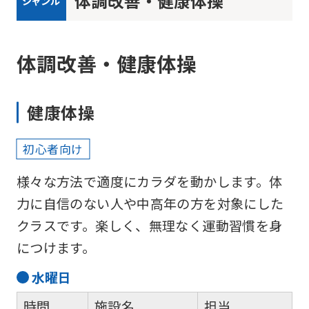
体調改善・健康体操
ジャンル
体調改善・健康体操
For
健康体操
foreigners
初心者向け
Central
様々な方法で適度にカラダを動かします。体
Sports
力に自信のない人や中高年の方を対象にした
official
クラスです。楽しく、無理なく運動習慣を身
website
につけます。
is
水
曜日
automatically
translated
時間
施設名
担当