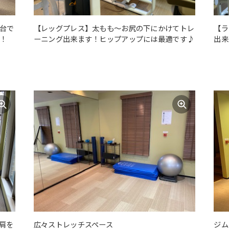
台で
【レッグプレス】太もも～お尻の下にかけてトレ
【ラ
！
ーニング出来ます！ヒップアップには最適です♪
出来
肩を
広々ストレッチスペース
ジム