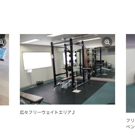
For foreigners
Central Sports official website is
automatically translated into
English. Click the link below (start
automatic translation) to return to
the top page.
However, if you use an automatic
translation service, the Japanese
広々フリーウェイトエリア♪
version of this website will be
フリ
translated mechanically, so it may
ベン
not be an accurate translation.
The translation may differ from the