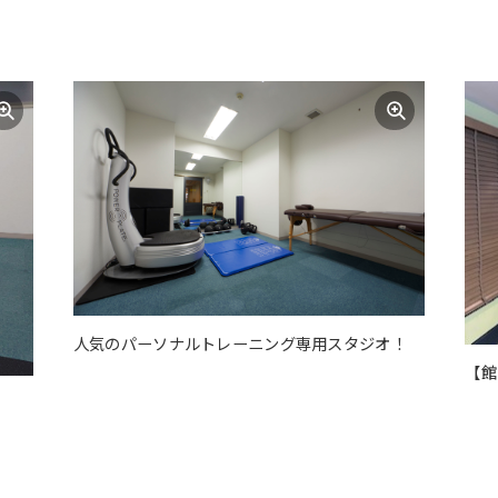
original content. We ask that you
fully understand this before using
the service.
Automatic translation start
人気のパーソナルトレーニング専用スタジオ！
【館