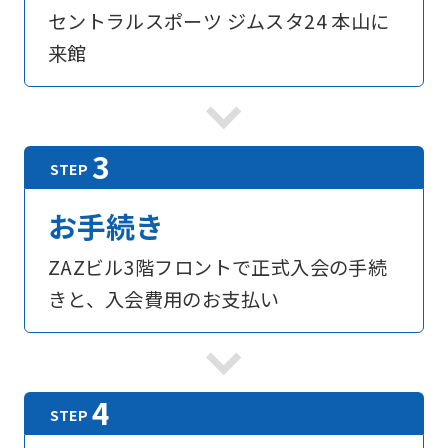
into
セントラルスポーツ ジムスタ24 本山に
English.
来館
Click
the
link
below
(start
お手続き
automatic
translation)
ZAZビル3階フロントで正式入会の手続
to
きと、入会費用のお支払い
return
to
the
top