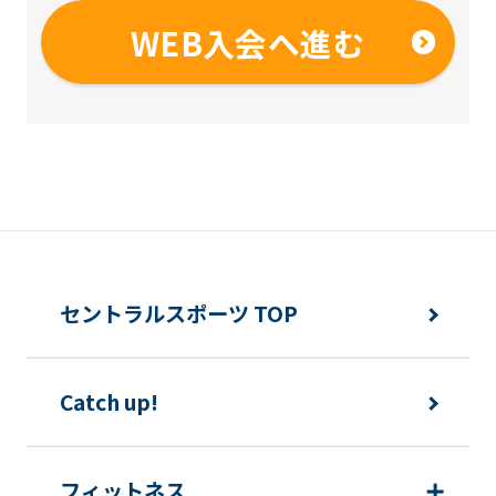
translation
WEB入会へ進む
may
differ
from
the
original
content.
We
ask
セントラルスポーツ TOP
that
you
fully
Catch up!
understand
this
フィットネス