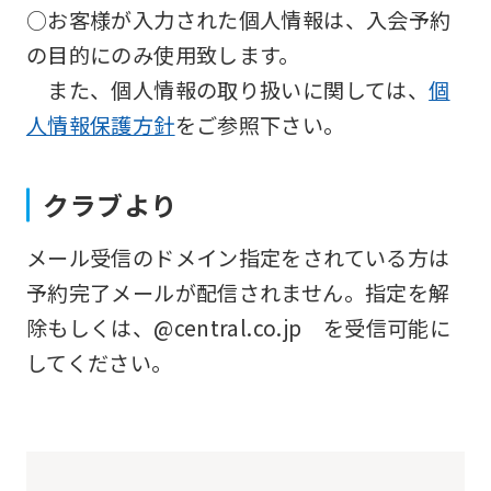
website
○お客様が入力された個人情報は、入会予約
will
の目的にのみ使用致します。
be
また、個人情報の取り扱いに関しては、
個
translated
人情報保護方針
をご参照下さい。
mechanically,
so
クラブより
it
may
メール受信のドメイン指定をされている方は
not
予約完了メールが配信されません。指定を解
be
除もしくは、@central.co.jp を受信可能に
an
してください。
accurate
translation.
The