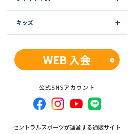
before
using
the
キッズ
service.
Automatic translation
WEB 入会
公式SNSアカウント
セントラルスポーツが運営する通販サイト