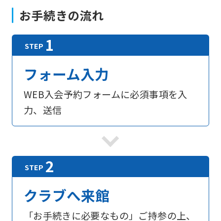
お手続きの流れ
For
フォーム入力
foreigners
WEB入会予約フォームに必須事項を入
力、送信
Central
Sports
official
website
is
automatically
クラブへ来館
translated
「お手続きに必要なもの」ご持参の上、