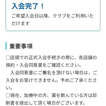
page.
入会完了！
However,
ご希望入会日以降、クラブをご利用いた
if
だけます
you
use
an
重要事項
automatic
translation
○店頭での正式入会手続きの際に、各店舗の
service,
規約・入会同意書をご確認ください。
the
入会同意書にご署名を頂けない場合は、ご
Japanese
入会をお受けできません。予めご了承くださ
version
い。
of
○現在、加療中の方、薬を飲んでいる方は診
this
断書を提出して頂く場合がございます。