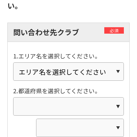
if
い。
you
use
問い合わせ先クラブ
必須
an
automatic
translation
1.エリア名を選択してください。
service,
the
Japanese
2.都道府県を選択してください。
version
of
this
website
will