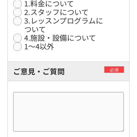
1.料金について
differ
2.スタッフについて
from
3.レッスンプログラムに
the
ついて
original
4.施設・設備について
content.
1〜4以外
We
ask
ご意見・ご質問
必須
that
you
fully
understand
this
before
using