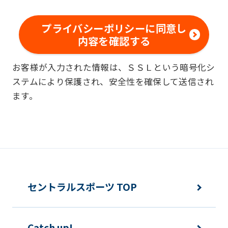
範囲内で、適法かつ適正な方法によりお
客様の個人情報を収集いたします。
プライバシーポリシーに同意し
内容を確認する
■個人情報の利用
お客様が入力された情報は、ＳＳＬという暗号化シ
お客様からお預かりした個人情報は、以
ステムにより保護され、安全性を確保して送信され
下の目的で使用させて頂きます。また、
ます。
違法または不当な行為を助長し、または
誘発するおそれがある方法による個人情
報の利用を行いません。
快適にクラブをご利用いただくため
ご利用上の諸連絡や利用状況の確認の
セントラルスポーツ TOP
ため
運動プログラム（カウンセリングを含
Catch up!