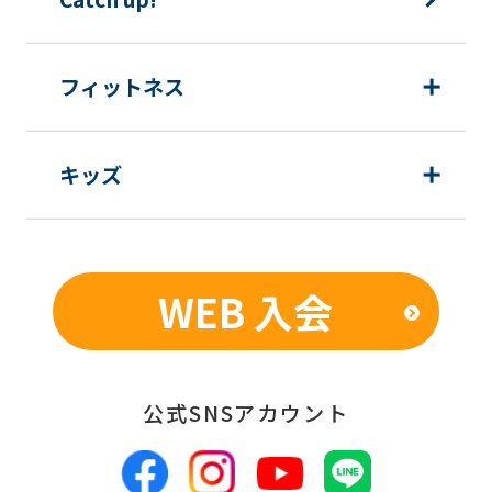
む）等、新商品・サービスの立案・開
発・実施のため
新商品・サービスやイベント情報を含
フィットネス
む当社情報のご提供のため
顧客動向分析、アンケート調査のため
キッズ
個人を特定できないよう加工したうえ
での統計的なデータの作成、活用、公
表のため
WEB 入会
■個人情報の管理
当社は、お客様からお預かりした個人情
報は、適切かつ慎重に管理し、漏洩、改
公式SNSアカウント
ざん、紛失等がないよう適正な管理に努
めます。当社において安全管理のために