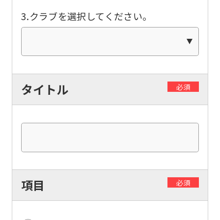
be
3.クラブを選択してください。
translated
mechanically,
so
it
may
タイトル
必須
not
be
an
accurate
translation.
The
項目
必須
translation
may