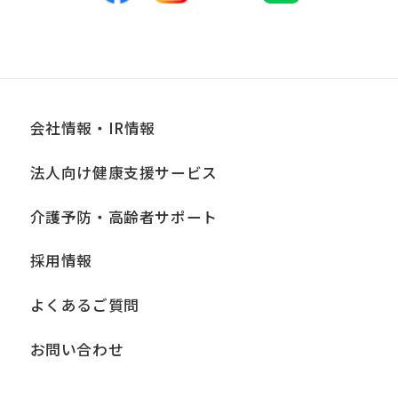
講じている措置の内容については、本プ
ライバシーポリシー末尾に記載の「問い
合わせ窓口」までお問い合わせくださ
い。
会社情報・IR情報
■個人情報の開示
法人向け健康支援サービス
当社は、お客様からお預かりした個人情
報は、正当な理由がある場合を除き、ご
介護予防・高齢者サポート
本人の同意なく第三者に提供、開示いた
採用情報
しません。ただし、法令により当社がお
客様の同意を得ずに開示することができ
よくあるご質問
る場合、あらかじめ当社との間で秘密保
持契約を締結している業務委託先、およ
お問い合わせ
び関係会社に必要な範囲内において開示