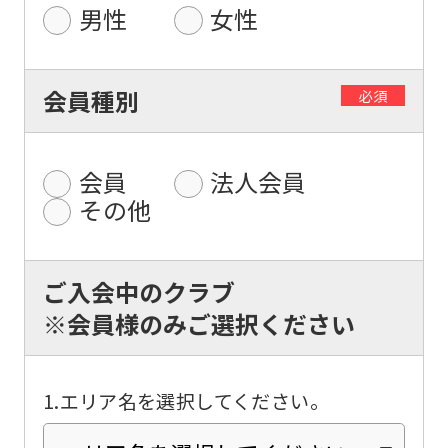
男性
女性
For
会員種別
必須
foreigners
Central
会員
法人会員
Sports
その他
official
website
ご入会中のクラブ
is
※会員様のみご選択ください
automatically
translated
into
1.エリア名を選択してください。
English.