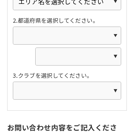
Click
the
2.都道府県を選択してください。
link
below
(start
automatic
translation)
to
3.クラブを選択してください。
return
to
the
top
page.
お問い合わせ内容をご記入くださ
However,