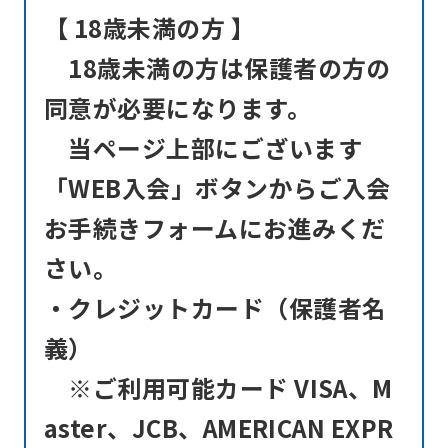
【 18歳未満の方 】
service,
the
18歳未満の方は保護者の方の
Japanese
同意が必要になります。
version
当ページ上部にございます
of
「WEB入会」ボタンからご入会
this
website
お手続きフォームにお進みくだ
will
さい。
be
・クレジットカード（保護者名
translated
義）
mechanically,
so
※ご利用可能カード VISA、M
it
aster、JCB、AMERICAN EXPR
may