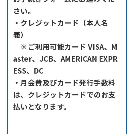
translation)
さい。
to
・クレジットカード（本人名
return
義）
to
※ご利用可能カード VISA、M
the
top
aster、JCB、AMERICAN EXPR
page.
ESS、DC
However,
・月会費及びカード発行手数料
if
は、クレジットカードでのお支
you
use
払いとなります。
an
automatic
translation