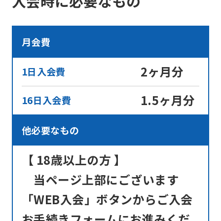
入会時に必要なもの
Sports
official
月会費
website
is
2ヶ月分
1日入会費
automatically
translated
1.5ヶ月分
16日入会費
into
English.
他必要なもの
Click
the
【 18歳以上の方 】
link
当ページ上部にございます
below
「WEB入会」ボタンからご入会
(start
お手続きフォームにお進みくだ
automatic