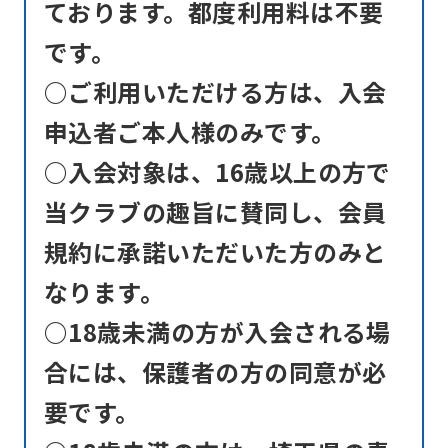
ております。都度利用料は不要
ask
です。
that
○ご利用いただける方は、入会
you
fully
申込者ご本人様のみです。
understand
○入会対象は、16歳以上の方で
this
当クラブの趣旨に賛同し、会員
before
規約に承諾いただいた方のみと
using
the
なります。
service.
○18歳未満の方が入会される場
合には、保護者の方の同意が必
Automatic translation
要です。