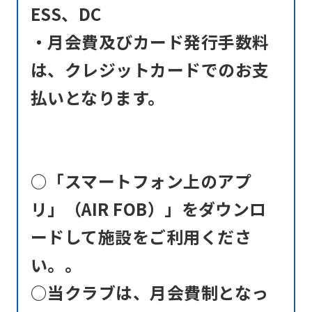
ESS、DC
not
・月会費及びカード発行手数料
be
an
は、クレジットカードでのお支
accurate
払いとなります。
translation.
The
translation
may
○「スマートフォン上のアプ
differ
リ」（AIR FOB）」をダウンロ
from
ードして施設をご利用くださ
the
い。。
original
content.
○当クラブは、月会費制となっ
We