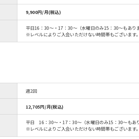
9,900円/月(税込)
平日16：30～・17：30～（水曜日のみ15：30～もあり
※レベルによりご入会いただけない時間帯も
For foreigners
週2回
12,705円/月(税込)
Central Sports official website is
automatically translated into
English. Click the link below (start
平日 16：30～・17：30～（水曜日のみ15：30～もあ
automatic translation) to return to
※レベルによりご入会いただけない時間帯もございます
the top page.