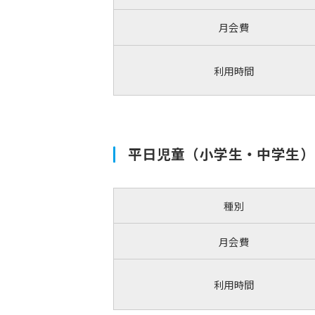
月会費
利用時間
平日児童（小学生・中学生）
種別
月会費
利用時間