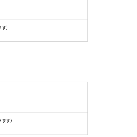
ます）
ございます。
ります）
。