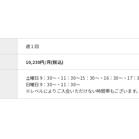
However, if you use an automatic
translation service, the Japanese
version of this website will be
translated mechanically, so it may
not be an accurate translation.
The translation may differ from the
original content. We ask that you
週１回
fully understand this before using
the service.
10,230円/月(税込)
Automatic translation start
土曜日 9：30～・11：30～15：30～・16：30～・17：
日曜日 9：30～・11：30～
※レベルによりご入会いただけない時間帯もございます