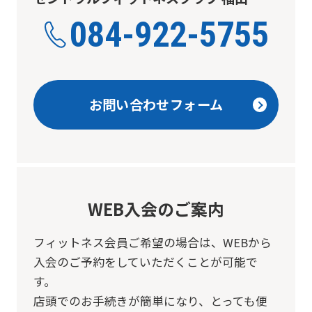
translation.
084-922-5755
The
translation
may
differ
お問い合わせフォーム
from
the
original
content.
We
WEB入会のご案内
ask
フィットネス会員ご希望の場合は、
WEBから
that
入会のご予約をしていただくことが可能で
you
す。
fully
店頭でのお手続きが簡単になり、とっても便