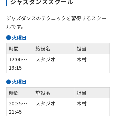
ジャズダンススクール
automatically
translated
into
ジャズダンスのテクニックを習得するスクー
English.
ルです。
Click
火
曜日
the
時間
施設名
担当
link
below
12:00～
スタジオ
木村
(start
13:15
automatic
火
曜日
translation)
to
時間
施設名
担当
return
20:35～
スタジオ
木村
to
21:45