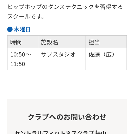
of
ヒップホップのダンステクニックを習得する
this
スクールです。
website
木
曜日
will
be
時間
施設名
担当
translated
10:50～
サブスタジオ
佐藤（広）
mechanically,
11:50
so
it
may
not
be
クラブへのお問い合わせ
an
accurate
セントラルフィットネスクラブ 福山