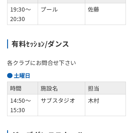
19:30～
プール
佐藤
20:30
有料ｾｯｼｮﾝ/ダンス
For
各クラブにお問合せ下さい
foreigners
土
曜日
Central
時間
施設名
担当
Sports
14:50～
サブスタジオ
木村
official
15:30
website
is