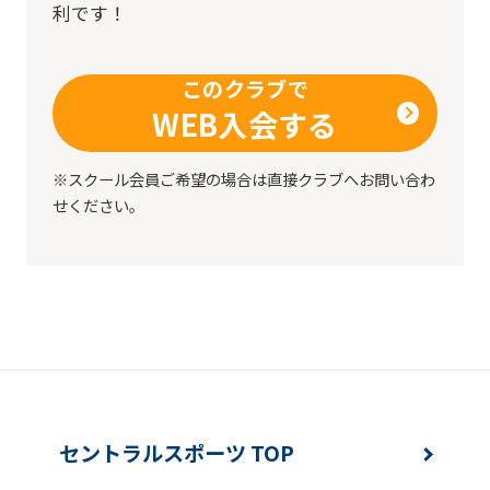
understand
利です！
this
before
このクラブで
using
WEB入会する
the
service.
※スクール会員ご希望の場合は直接クラブへお問い合わ
せください。
Automatic translation
セントラルスポーツ TOP