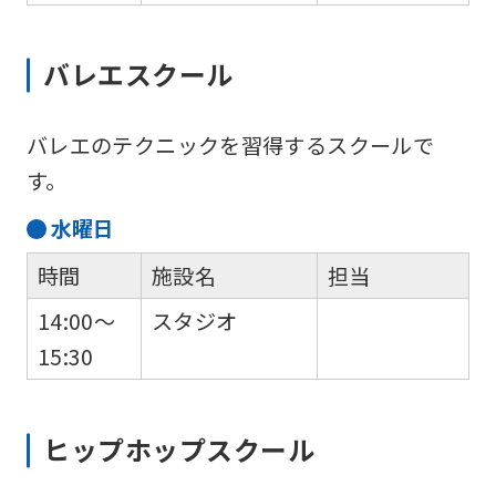
the
top
バレエスクール
page.
However,
if
バレエのテクニックを習得するスクールで
you
す。
use
水
曜日
an
時間
施設名
担当
automatic
14:00～
スタジオ
translation
15:30
service,
the
Japanese
ヒップホップスクール
version