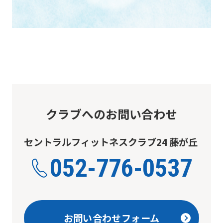
differ
from
the
original
content.
We
ask
クラブへのお問い合わせ
that
you
セントラルフィットネスクラブ24 藤が丘
fully
052-776-0537
understand
this
before
using
お問い合わせフォーム