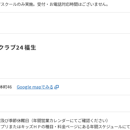
育スクールのみ実施。受付・お電話対応時間はございません。
automatic translation) to return to
the top page.
However, if you use an automatic
translation service, the Japanese
version of this website will be
translated mechanically, so it may
not be an accurate translation.
ラブ24 福生
The translation may differ from the
original content. We ask that you
fully understand this before using
the service.
Automatic translation start
本町46
Google mapでみる
曜及び季節休館日（年間営業カレンダーにてご確認ください）
アプリまたはキッズＨＰの種目・料金ページにある年間スケジュールに