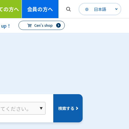
ての方へ
会員の方へ
日本語
h up！
Cen's shop
検索する