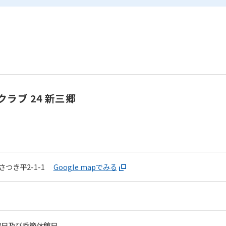
ラブ 24 新三郷
つき平2-1-1
Google mapでみる
曜日及び季節休館日