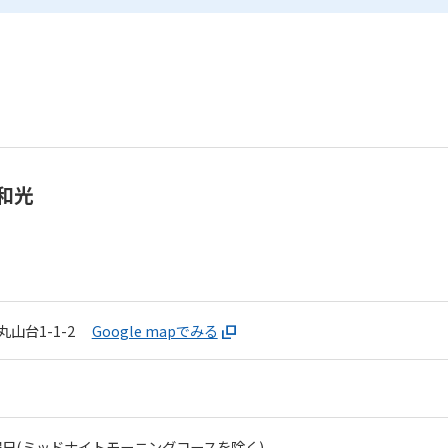
和光
山台1-1-2
Google mapでみる
For foreigners
Central Sports official website is
automatically translated into
日(ミッドナイトモーニングコースを除く)