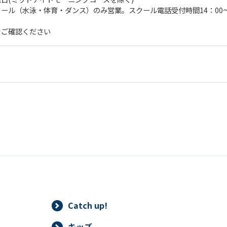
English. Click the link below (start
ール（水泳・体育・ダンス）のみ営業。スクール電話受付時間14：00～
automatic translation) to return to
the top page.
をご確認ください
However, if you use an automatic
translation service, the Japanese
version of this website will be
translated mechanically, so it may
not be an accurate translation.
The translation may differ from the
original content. We ask that you
fully understand this before using
the service.
Automatic translation start
Catch up!
キッズ