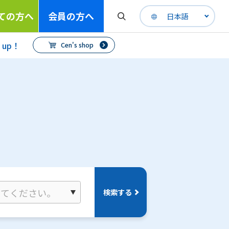
ての方へ
会員の方へ
日本語
h up！
Cen's shop
検索する