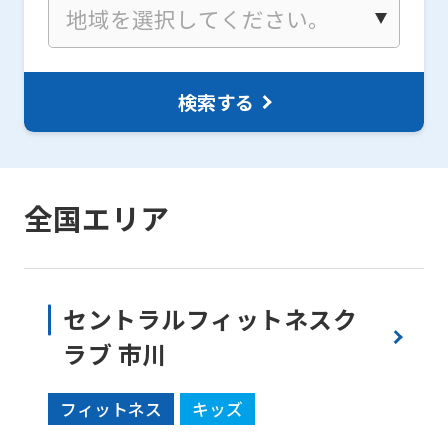
Sports
official
website
検索する
is
automatically
translated
into
全国エリア
English.
Click
the
セントラルフィットネスク
link
ラブ 市川
below
(start
フィットネス
キッズ
automatic