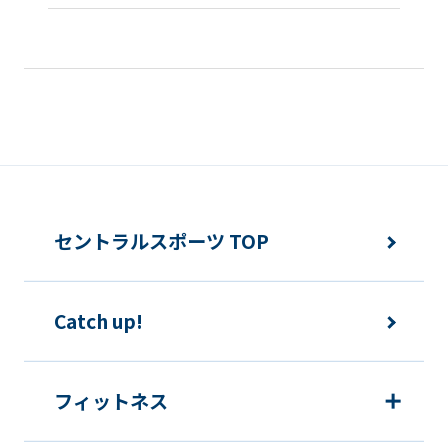
service,
the
Japanese
version
of
this
website
will
セントラルスポーツ TOP
be
translated
Catch up!
mechanically,
so
it
フィットネス
may