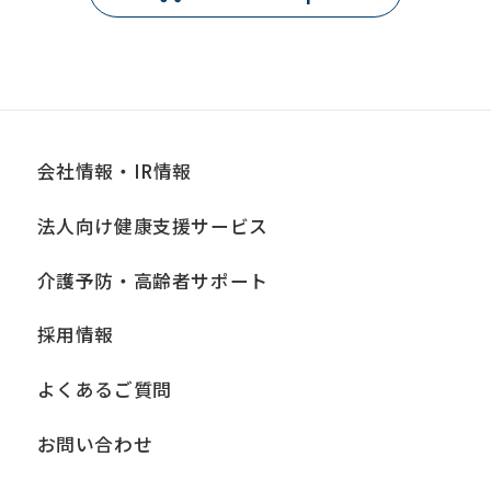
ask
that
you
fully
understand
会社情報・IR情報
this
before
法人向け健康支援サービス
using
介護予防・高齢者サポート
the
service.
採用情報
よくあるご質問
Automatic translation
お問い合わせ