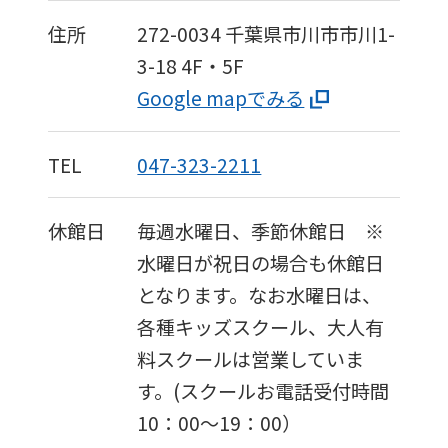
translation)
住所
272-0034
千葉県市川市市川1-
to
3-18
4F・5F
return
Google mapでみる
to
the
TEL
047-323-2211
top
page.
休館日
毎週水曜日、季節休館日 ※
However,
水曜日が祝日の場合も休館日
if
となります。なお水曜日は、
you
各種キッズスクール、大人有
use
料スクールは営業していま
an
す。(スクールお電話受付時間
automatic
10：00〜19：00）
translation