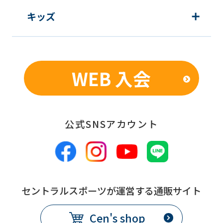
not
キッズ
be
an
accurate
translation.
WEB 入会
The
translation
may
公式SNSアカウント
differ
from
the
original
セントラルスポーツが運営する通販サイト
content.
We
Cen's shop