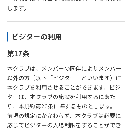
be
します。
translated
mechanically,
so
ビジターの利用
it
may
第17条
not
本クラブは、メンバーの同伴によりメンバー
be
以外の方（以下「ビジター」といいます）に
an
本クラブを利用させることができます。ビジ
accurate
ターは、本クラブの施設を利用するにあた
translation.
り、本規約第20条に準ずるものとします。
The
前項の規定にかかわらず、本クラブは必要に
translation
応じてビジターの入場制限をすることができ
may