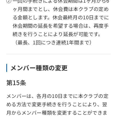
一回の手続きによる休会期間は1ヶ月から6
Click
ヶ月間までとし、休会費は本クラブの定め
the
る金額とします。休会最終月の10日までに
link
休会期間の延長を希望する場合は、再度手
below
続きを行うことにより延長が可能です。
(start
（最長、1回につき連続1年間まで）
automatic
translation)
to
メンバー種類の変更
return
to
第15条
the
top
メンバーは、各月の10日までに本クラブの定
page.
める方法で変更手続きを行うことにより、翌
However,
月からメンバー種類を変更することができま