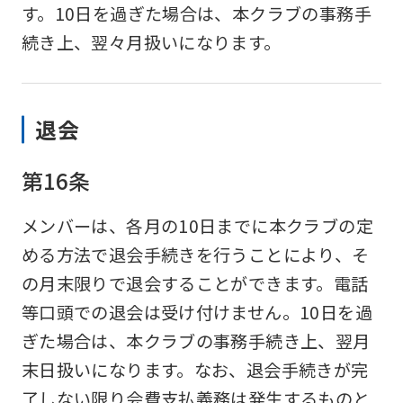
if
す。10日を過ぎた場合は、本クラブの事務手
you
続き上、翌々月扱いになります。
use
an
退会
automatic
translation
第16条
service,
the
メンバーは、各月の10日までに本クラブの定
Japanese
める方法で退会手続きを行うことにより、そ
version
の月末限りで退会することができます。電話
of
等口頭での退会は受け付けません。10日を過
this
ぎた場合は、本クラブの事務手続き上、翌月
website
末日扱いになります。なお、退会手続きが完
will
了しない限り会費支払義務は発生するものと