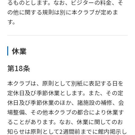
るものとします。なお、ビジターの料金、そ
differ
の他に関する規則は別に本クラブが定めま
from
す。
the
original
content.
休業
We
ask
第18条
that
you
本クラブは、原則として別紙に表記する日を
fully
定休日及び季節休業とします。また、その定
understand
休日及び季節休業のほか、諸施設の補修、会
this
場整備、その他本クラブの都合により休業す
before
ることがあります。なお、休業に関してのお
using
知らせは原則として2週間前までに館内掲示し