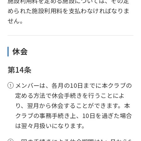
施設利用料を定める施設については、その定
められた施設利用料を支払わなければなりま
For
せん。
foreigners
休会
Central
Sports
第14条
official
website
メンバーは、各月の10日までに本クラブの
is
定める方法で休会手続きを行うことによ
automatically
り、翌月から休会することができます。本
translated
クラブの事務手続き上、10日を過ぎた場合
into
は翌々月扱いになります。
English.