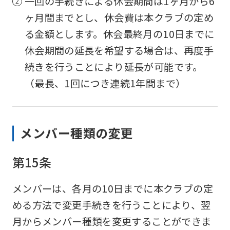
一回の手続きによる休会期間は1ヶ月から6
Click
ヶ月間までとし、休会費は本クラブの定め
the
る金額とします。休会最終月の10日までに
link
休会期間の延長を希望する場合は、再度手
below
続きを行うことにより延長が可能です。
(start
（最長、1回につき連続1年間まで）
automatic
translation)
to
メンバー種類の変更
return
to
第15条
the
top
メンバーは、各月の10日までに本クラブの定
page.
める方法で変更手続きを行うことにより、翌
However,
月からメンバー種類を変更することができま