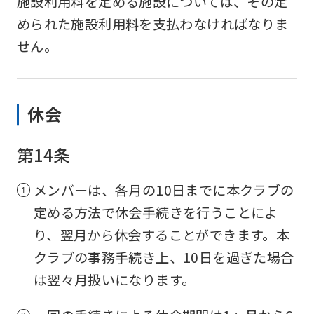
施設利用料を定める施設については、その定
められた施設利用料を支払わなければなりま
For
せん。
foreigners
休会
Central
Sports
第14条
official
website
メンバーは、各月の10日までに本クラブの
is
定める方法で休会手続きを行うことによ
automatically
り、翌月から休会することができます。本
translated
クラブの事務手続き上、10日を過ぎた場合
into
は翌々月扱いになります。
English.