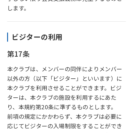
be
します。
translated
mechanically,
so
ビジターの利用
it
may
第17条
not
本クラブは、メンバーの同伴によりメンバー
be
以外の方（以下「ビジター」といいます）に
an
本クラブを利用させることができます。ビジ
accurate
ターは、本クラブの施設を利用するにあた
translation.
り、本規約第20条に準ずるものとします。
The
前項の規定にかかわらず、本クラブは必要に
translation
応じてビジターの入場制限をすることができ
may