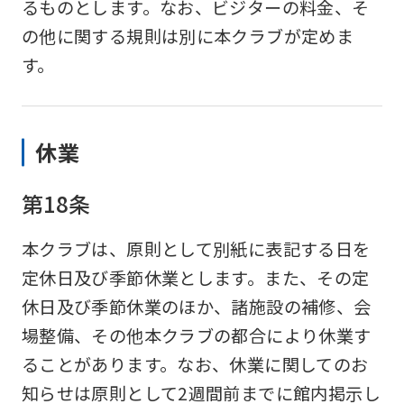
るものとします。なお、ビジターの料金、そ
differ
の他に関する規則は別に本クラブが定めま
from
す。
the
original
content.
休業
We
ask
第18条
that
you
本クラブは、原則として別紙に表記する日を
fully
定休日及び季節休業とします。また、その定
understand
休日及び季節休業のほか、諸施設の補修、会
this
場整備、その他本クラブの都合により休業す
before
ることがあります。なお、休業に関してのお
using
知らせは原則として2週間前までに館内掲示し