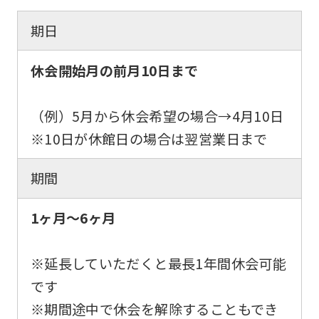
期日
Central
Sports
休会開始月の前月10日まで
official
website
（例）5月から休会希望の場合→
4月10日
is
※10日が休館日の場合は翌営業日まで
automatically
translated
期間
into
English.
1ヶ月～6ヶ月
Click
the
※延長していただくと最長1年間休会可能
link
です
below
※期間途中で休会を解除することもでき