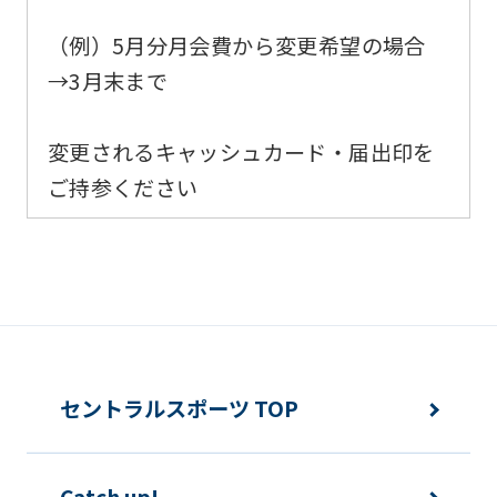
it
（例）5月分月会費から変更希望の場合
may
→3月末まで
not
be
変更されるキャッシュカード・届出印を
an
ご持参ください
accurate
translation.
The
translation
may
differ
from
セントラルスポーツ TOP
the
original