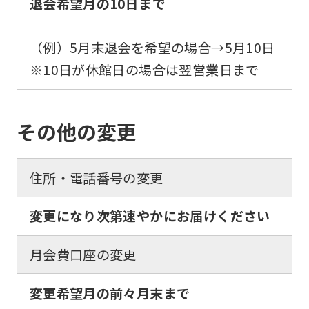
退会希望月の10日まで
automatic
translation
（例）5月末退会を希望の場合→5月10日
service,
※10日が休館日の場合は翌営業日まで
the
Japanese
version
その他の変更
of
this
住所・電話番号の変更
website
will
変更になり次第速やかにお届けください
be
translated
月会費口座の変更
mechanically,
変更希望月の前々月末まで
so