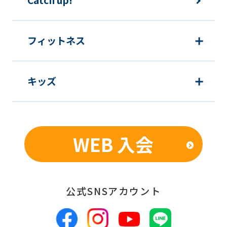
Catch up!
content.
We
ask
フィットネス
that
you
キッズ
fully
understand
this
before
WEB 入会
using
the
service.
公式SNSアカウント
Automatic translation