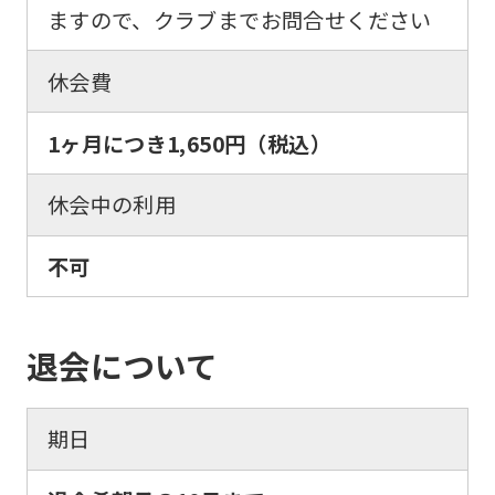
(start
ますので、クラブまでお問合せください
automatic
休会費
translation)
to
1ヶ月につき
1,650円
（税込）
return
to
休会中の利用
the
top
不可
page.
However,
退会について
if
you
use
期日
an