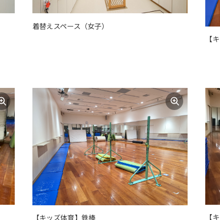
For foreigners
着替えスペース（女子）
【キ
Central Sports official website is
automatically translated into
English. Click the link below (start
automatic translation) to return to
the top page.
However, if you use an automatic
translation service, the Japanese
version of this website will be
translated mechanically, so it may
not be an accurate translation.
The translation may differ from the
original content. We ask that you
fully understand this before using
the service.
【キ
【キッズ体育】鉄棒
Automatic translation start