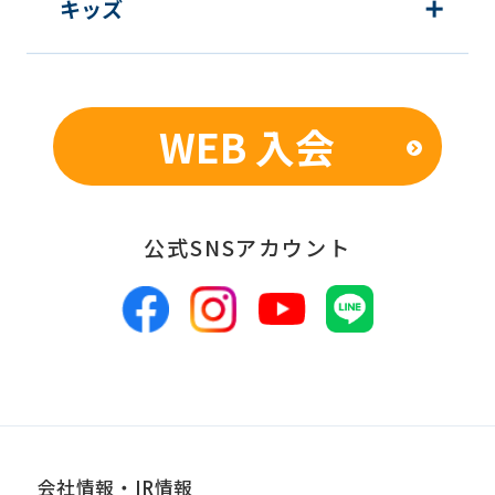
キッズ
so
it
may
WEB 入会
not
be
an
accurate
公式SNSアカウント
translation.
The
translation
may
differ
from
会社情報・IR情報
the