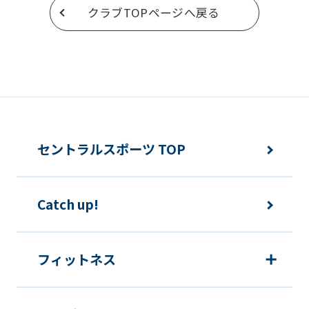
クラブTOPページへ戻る
an
automatic
translation
service,
the
Japanese
セントラルスポーツ TOP
version
of
this
Catch up!
website
will
フィットネス
be
translated
mechanically,