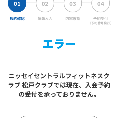
below
(start
規約確認
情報入力
内容確認
予約受付
（予約番号発行）
automatic
translation)
エラー
to
return
to
the
ニッセイセントラルフィットネスク
top
ラブ 松戸クラブでは現在、入会予約
page.
However,
の受付を承っておりません。
if
you
use