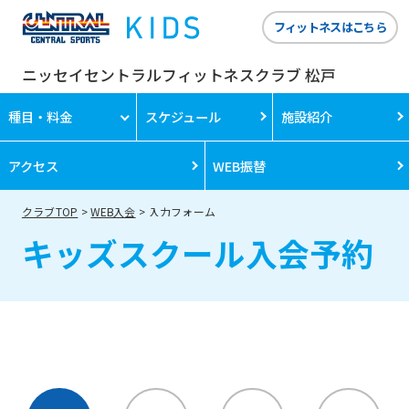
foreigners
フィットネスはこちら
ニッセイセントラルフィットネスクラブ 松戸
Central
Sports
種目・料金
スケジュール
施設紹介
official
アクセス
WEB振替
website
is
クラブTOP
WEB入会
入力フォーム
automatically
キッズスクール入会予約
translated
into
English.
Click
the
link