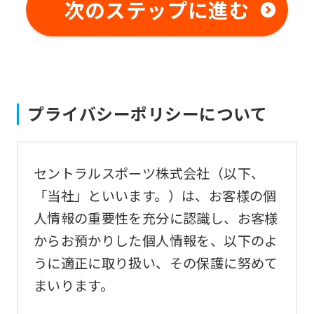
not
次のステップに進む
be
an
accurate
translation.
プライバシーポリシーについて
The
translation
may
セントラルスポーツ株式会社（以下、
differ
「当社」といいます。）は、お客様の個
from
人情報の重要性を充分に認識し、お客様
the
からお預かりした個人情報を、以下のよ
original
うに適正に取り扱い、その保護に努めて
content.
まいります。
We