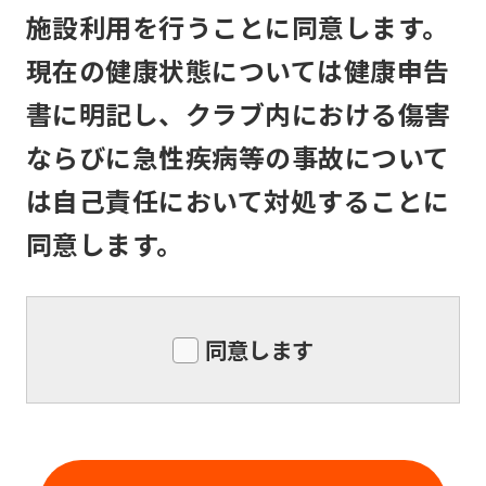
service,
メンバーは、住所または連絡先等入会申
施設利用を行うことに同意します。
the
込書記入事項に変更のあった場合は速や
現在の健康状態については健康申告
Japanese
かに所定の書面で届け出るものとしま
version
す。
書に明記し、クラブ内における傷害
of
ならびに急性疾病等の事故について
this
は自己責任において対処することに
website
同意します。
will
be
translated
同意します
mechanically,
so
it
may