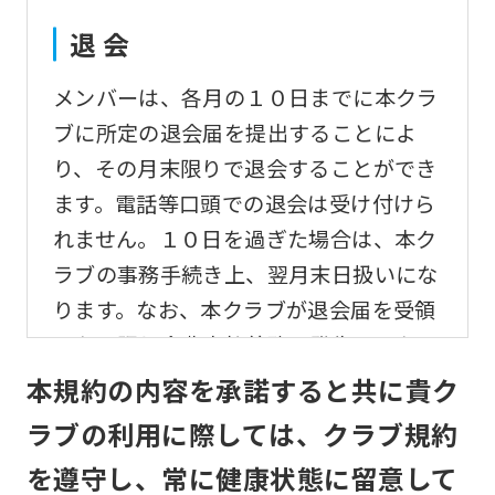
translation)
to
退 会
return
メンバーは、各月の１０日までに本クラ
to
ブに所定の退会届を提出することによ
the
り、その月末限りで退会することができ
top
ます。電話等口頭での退会は受け付けら
page.
れません。１０日を過ぎた場合は、本ク
However,
ラブの事務手続き上、翌月末日扱いにな
if
ります。なお、本クラブが退会届を受領
you
しない限り会費支払義務は発生するもの
use
とします。
本規約の内容を承諾すると共に貴ク
an
automatic
ラブの利用に際しては、クラブ規約
変更事項
translation
を遵守し、常に健康状態に留意して