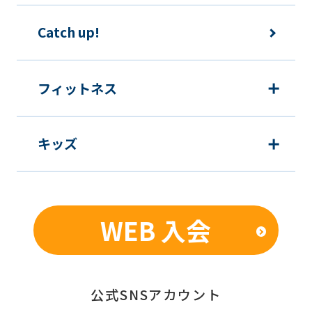
下の目的で使用させて頂きます。また、
違法または不当な行為を助長し、または
Catch up!
誘発するおそれがある方法による個人情
報の利用を行いません。
フィットネス
1) 快適にクラブをご利用いただくため
2) ご利用上の諸連絡や利用状況の確認
キッズ
のため
3) 運動プログラム（カウンセリングを含
む）等、新商品・サービスの立案・開
発・実施のため
WEB 入会
4) 新商品・サービスやイベント情報を
含む当社情報のご提供のため
5) 顧客動向分析、アンケート調査のため
6) 個人を特定できないよう加工したう
公式SNSアカウント
えでの統計的なデータの作成、活用、公