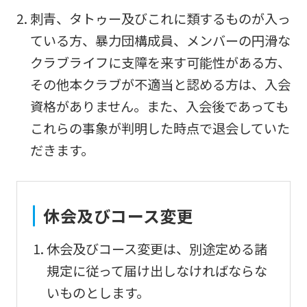
Sports
刺青、タトゥー及びこれに類するものが入っ
official
ている方、暴力団構成員、メンバーの円滑な
website
クラブライフに支障を来す可能性がある方、
is
その他本クラブが不適当と認める方は、入会
automatically
資格がありません。また、入会後であっても
translated
これらの事象が判明した時点で退会していた
into
だきます。
English.
Click
the
休会及びコース変更
link
below
休会及びコース変更は、別途定める諸
(start
規定に従って届け出しなければならな
automatic
いものとします。