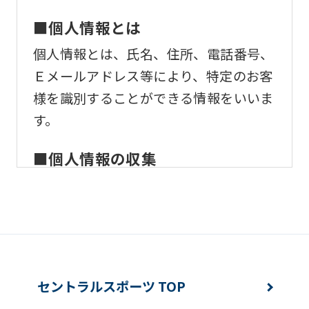
ask
that
■個人情報とは
you
個人情報とは、氏名、住所、電話番号、
fully
Ｅメールアドレス等により、特定のお客
understand
様を識別することができる情報をいいま
this
す。
before
using
■個人情報の収集
the
当社はサービスを提供するため、必要な
service.
範囲内で、適法かつ適正な方法によりお
客様の個人情報を収集いたします。
Automatic translation
■個人情報の利用
セントラルスポーツ TOP
お客様からお預かりした個人情報は、以