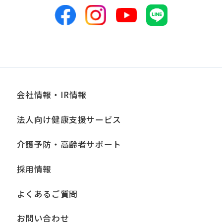
表のため
■個人情報の管理
当社は、お客様からお預かりした個人情
報は、適切かつ慎重に管理し、漏洩、改
ざん、紛失等がないよう適正な管理に努
会社情報・IR情報
めます。当社において安全管理のために
法人向け健康支援サービス
講じている措置の内容については、本プ
ライバシーポリシー末尾に記載の「問い
介護予防・高齢者サポート
合わせ窓口」までお問い合わせくださ
採用情報
い。
よくあるご質問
■個人情報の開示
当社は、お客様からお預かりした個人情
お問い合わせ