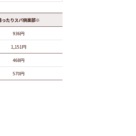
湯ったりスパ倶楽部※
936円
1,151円
468円
570円