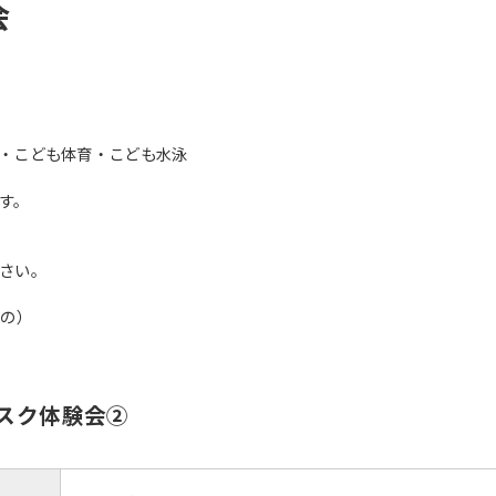
会
・こども体育・こども水泳
す。
さい。
もの）
ィスク体験会②