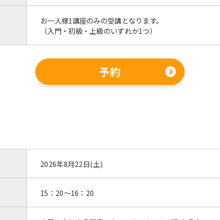
お一人様1講座のみの受講となります。
（入門・初級・上級のいずれか1つ）
予約
For foreigners
2026年8月22日(土)
Central Sports official website is
automatically translated into
English. Click the link below (start
15：20～16：20
automatic translation) to return to
the top page.