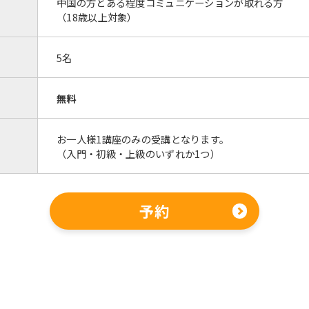
中国の方とある程度コミュニケーションが取れる方
However, if you use an automatic
（18歳以上対象）
translation service, the Japanese
version of this website will be
translated mechanically, so it may
5名
not be an accurate translation.
The translation may differ from the
original content. We ask that you
無料
fully understand this before using
the service.
お一人様1講座のみの受講となります。
（入門・初級・上級のいずれか1つ）
Automatic translation start
予約