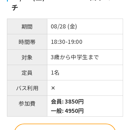
チ
you
fully
08/28 (金)
期間
understand
this
18:30-19:00
時間帯
before
using
3歳から中学生まで
対象
the
1名
定員
service.
✕
バス利用
Automatic translation
会員: 3850円
参加費
一般: 4950円