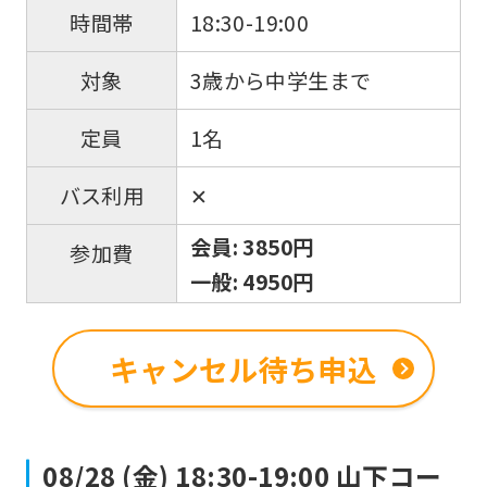
18:30-19:00
時間帯
an
accurate
3歳から中学生まで
対象
translation.
The
1名
定員
translation
✕
バス利用
may
differ
会員: 3850円
参加費
from
一般: 4950円
the
original
キャンセル待ち申込
content.
We
ask
08/28 (金) 18:30-19:00 山下コー
that