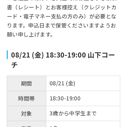
書（レシート）とお客様控え（クレジットカ
return
ード・電子マネー支払の方のみ）が必要とな
to
ります。申込日まで保管くださいますようお
the
願い申し上げます。
top
page.
08/21 (金) 18:30-19:00 山下コー
However,
if
チ
you
use
08/21 (金)
期間
an
18:30-19:00
時間帯
automatic
translation
3歳から中学生まで
対象
service,
the