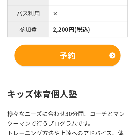
✕
バス利用
2,200円(税込)
参加費
予約
For
キッズ体育個人塾
foreigners
様々なニーズに合わせ30分間、コーチとマン
Central
ツーマンで行うプログラムです。
Sports
トレーニング方法や上達へのアドバイス、体
official