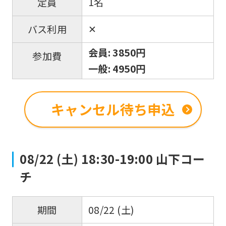
1名
定員
Japanese
✕
バス利用
version
of
会員: 3850円
参加費
this
一般: 4950円
website
will
キャンセル待ち申込
be
translated
mechanically,
08/22 (土) 18:30-19:00 山下コー
so
チ
it
may
not
08/22 (土)
期間
be