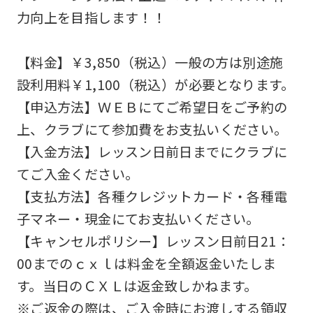
力向上を目指します！！
website
is
【料金】￥3,850（税込）一般の方は別途施
automatically
設利用料￥1,100（税込）が必要となります。
translated
【申込方法】ＷＥＢにてご希望日をご予約の
into
上、クラブにて参加費をお支払いください。
English.
【入金方法】レッスン日前日までにクラブに
Click
てご入金ください。
the
【支払方法】各種クレジットカード・各種電
link
子マネー・現金にてお支払いください。
below
【キャンセルポリシー】レッスン日前日21：
(start
00までのｃｘｌは料金を全額返金いたしま
automatic
す。当日のＣＸＬは返金致しかねます。
translation)
※ご返金の際は、ご入金時にお渡しする領収
to