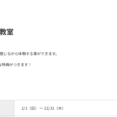
ス教室
感じながら体験する事ができます。
な特典がつきます！
2/1（日） 〜 12/31（木）