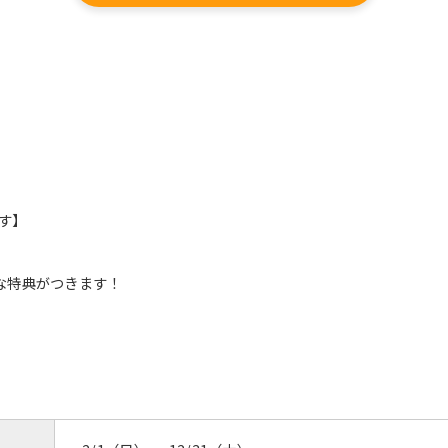
However, if you use an automatic
translation service, the Japanese
version of this website will be
translated mechanically, so it may
not be an accurate translation.
The translation may differ from the
original content. We ask that you
fully understand this before using
the service.
す】
Automatic translation start
な特典がつきます！