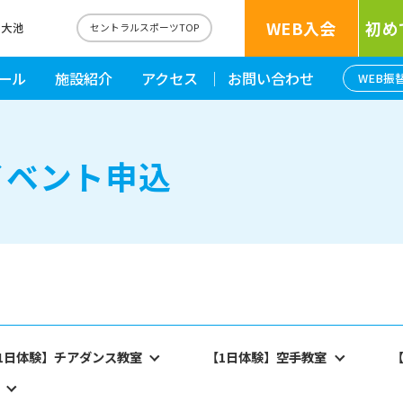
WEB入会
初め
間大池
セントラルスポーツTOP
ール
施設紹介
アクセス
お問い合わせ
WEB振
イベント申込
1日体験】チアダンス教室
【1日体験】空手教室