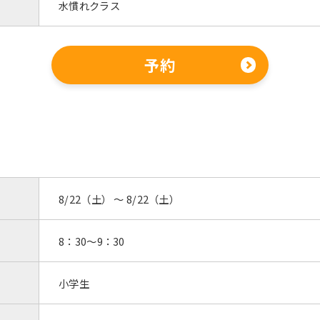
水慣れクラス
予約
For foreigners
8/22（土） 〜 8/22（土）
8：30～9：30
Central Sports official website is
automatically translated into
English. Click the link below (start
小学生
automatic translation) to return to
the top page.