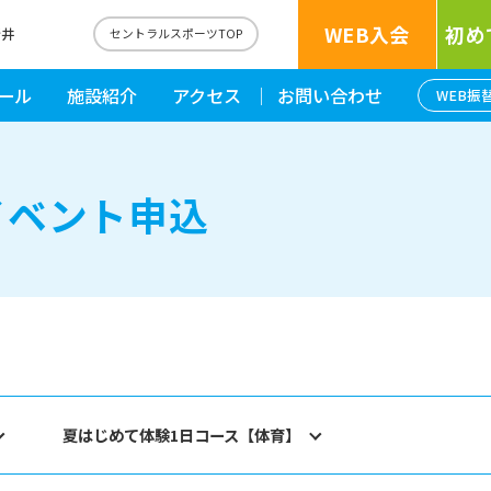
WEB入会
初め
新井
セントラルスポーツTOP
ール
施設紹介
アクセス
お問い合わせ
WEB振
イベント申込
夏はじめて体験1日コース【体育】