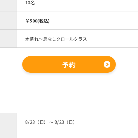
However, if you use an automatic
10名
translation service, the Japanese
version of this website will be
￥500(税込)
translated mechanically, so it may
not be an accurate translation.
The translation may differ from the
水慣れ～息なしクロールクラス
original content. We ask that you
fully understand this before using
the service.
予約
Automatic translation start
8/23（日） 〜 8/23（日）