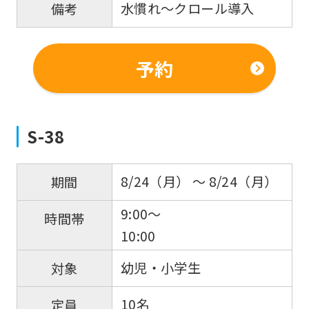
水慣れ～クロール導入
備考
予約
S-38
For
8/24（月） 〜 8/24（月）
期間
foreigners
9:00～
時間帯
10:00
Central
幼児・小学生
対象
Sports
official
10名
定員