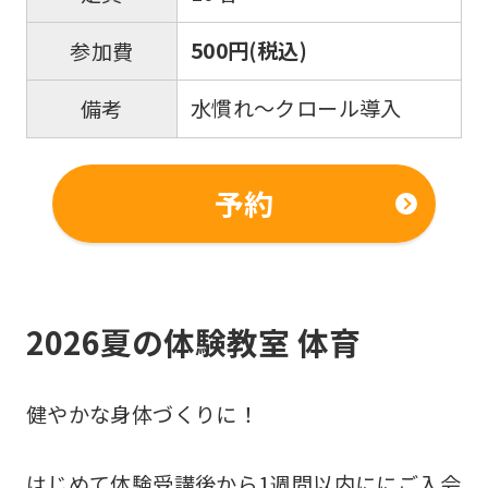
website
is
500円(税込)
参加費
automatically
水慣れ～クロール導入
備考
translated
into
English.
予約
Click
the
link
below
2026夏の体験教室 体育
(start
automatic
健やかな身体づくりに！
translation)
to
はじめて体験受講後から1週間以内ににご入会