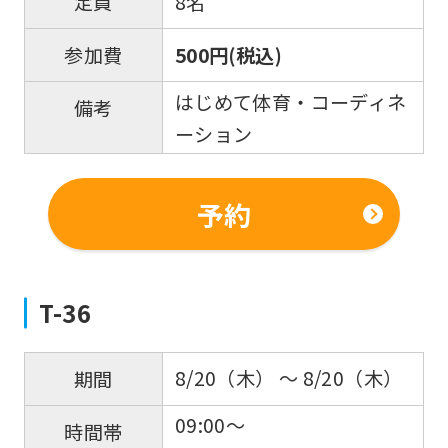
8名
定員
an
accurate
500円(税込)
参加費
translation.
The
はじめて体育・コーディネ
備考
translation
ーション
may
differ
予約
from
the
original
T-36
content.
We
8/20（木） 〜 8/20（木）
期間
ask
that
09:00～
時間帯