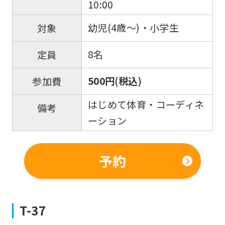
you
10:00
fully
幼児(4歳～)・小学生
対象
understand
this
8名
定員
before
500円(税込)
参加費
using
the
はじめて体育・コーディネ
備考
service.
ーション
Automatic translation
予約
T-37