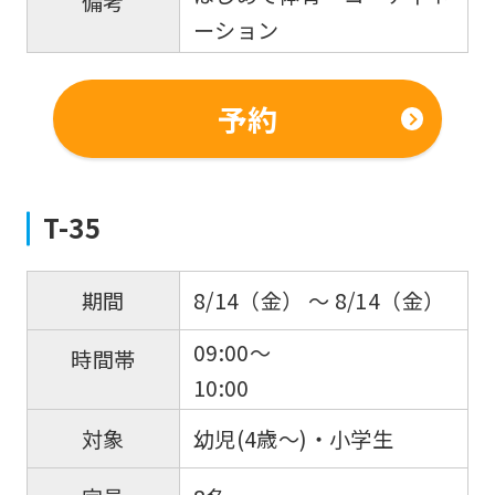
備考
Japanese
ーション
version
of
this
予約
website
will
be
T-35
translated
mechanically,
8/14（金） 〜 8/14（金）
期間
so
09:00～
it
時間帯
10:00
may
not
幼児(4歳～)・小学生
対象
be