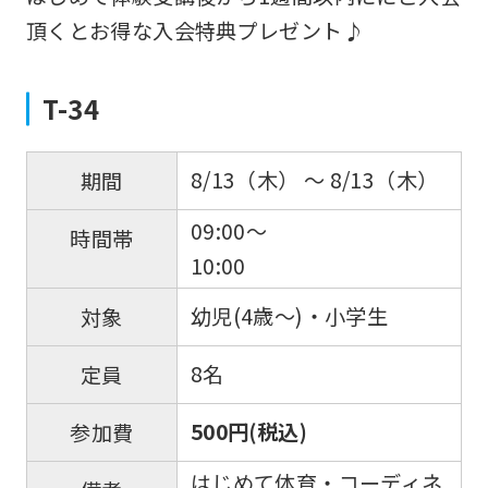
return
頂くとお得な入会特典プレゼント♪
to
the
T-34
top
page.
However,
8/13（木） 〜 8/13（木）
期間
if
09:00～
時間帯
you
10:00
use
幼児(4歳～)・小学生
対象
an
automatic
8名
定員
translation
service,
500円(税込)
参加費
the
はじめて体育・コーディネ