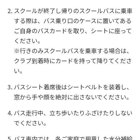
translated
スクールが終了し帰りのスクールバスに乗車
into
する際は、バス乗り口のケースに置いてある
English.
ご自身のバスカードを取り、シートに座って
Click
ください。
the
※行きのみスクールバスを乗車する場合は、
link
クラブ到着時にカードを持って降りてくださ
below
い。
(start
automatic
バスシート着席後はシートベルトを装着し、
translation)
窓から手や顔を絶対に出さないでください。
to
バス走行中、立ち歩いたりふざけたりしない
return
でください。
to
the
バス車内では、各ご家庭で用意した水分補給