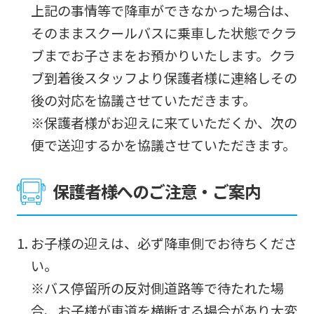
上記の事情等で降車ができなかった場合は、
The
そのままスクールバスに乗車した状態でクラ
translation
ブまでお子さまをお預かりいたします。クラ
may
ブ到着後スタッフより保護者様に連絡しその
differ
後の対応を協議させていただきます。
from
※保護者様がお迎えに来ていただくか、次の
the
便で送迎するかを協議させていただきます。
original
content.
保護者様へのご注意・ご案内
We
ask
that
お子様の迎えは、必ず降車側でお待ちくださ
you
い。
fully
※バス停留所の反対側道路等で待たれた場
understand
合、お子様が車道を横断する場合があり大変