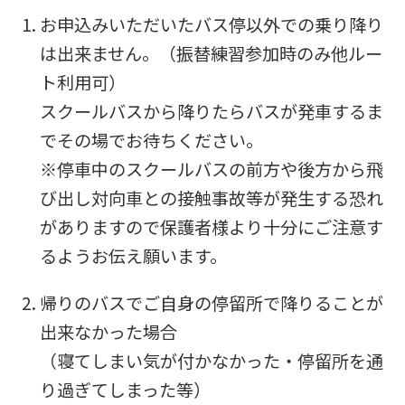
this
お申込みいただいたバス停以外での乗り降り
website
は出来ません。（振替練習参加時のみ他ルー
will
ト利用可）
be
スクールバスから降りたらバスが発車するま
translated
でその場でお待ちください。
mechanically,
※停車中のスクールバスの前方や後方から飛
so
び出し対向車との接触事故等が発生する恐れ
it
がありますので保護者様より十分にご注意す
may
るようお伝え願います。
not
帰りのバスでご自身の停留所で降りることが
be
出来なかった場合
an
（寝てしまい気が付かなかった・停留所を通
accurate
り過ぎてしまった等）
translation.