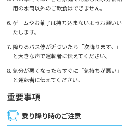
top
用の水筒以外のご飲食はできません。
page.
ゲームやお菓子は持ち込まないようお願いい
However,
たします。
if
you
降りるバス停が近づいたら「次降ります。」
use
と大きな声で運転者に伝えてください。
an
automatic
気分が悪くなったらすぐに「気持ちが悪い」
translation
と運転者に伝えてください。
service,
重要事項
the
Japanese
乗り降り時のご注意
version
of