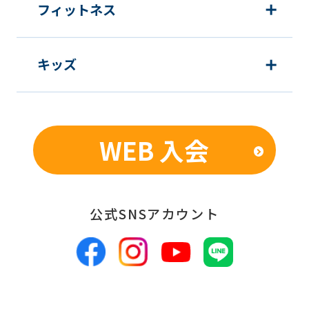
Japanese
フィットネス
version
of
キッズ
this
website
will
be
WEB 入会
translated
mechanically,
so
公式SNSアカウント
it
may
not
be