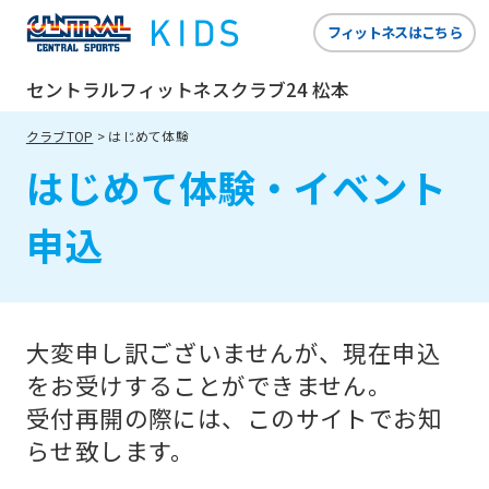
website
フィットネスはこちら
is
automatically
セントラルフィットネスクラブ24 松本
translated
クラブTOP
はじめて体験
into
はじめて体験・イベント
English.
Click
申込
the
link
below
大変申し訳ございませんが、現在申込
(start
をお受けすることができません。
automatic
受付再開の際には、このサイトでお知
translation)
らせ致します。
to