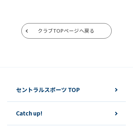
return
to
the
クラブTOPページへ戻る
top
page.
However,
if
you
use
an
セントラルスポーツ TOP
automatic
translation
Catch up!
service,
the