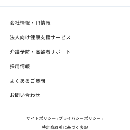
an
accurate
translation.
会社情報・IR情報
The
法人向け健康支援サービス
translation
may
介護予防・高齢者サポート
differ
採用情報
from
the
よくあるご質問
original
お問い合わせ
content.
We
ask
サイトポリシー
プライバシーポリシー
|
|
that
特定商取引に基づく表記