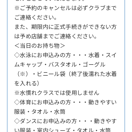
※ご予約のキャンセルは必ずクラブまで
Click
ご連絡ください。
the
また、期限内に正式手続きができない方
link
は予め店舗までご連絡ください。
below
＜当日のお持ち物＞
(start
◇水泳にお申込みの方・・・水着・スイ
automatic
ムキャップ・バスタオル・ゴーグル
translation)
（※）・ビニール袋（終了後濡れた水着
to
を入れる）
return
※水慣れクラスでは使用しません
to
◇体育にお申込みの方・・・動きやすい
the
服装・タオル・水筒
top
◇ダンスにお申込みの方・・・動きやす
page.
い服装・室内シューズ・タオル・水筒
However,