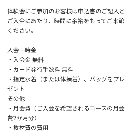
differ
体験会にご参加のお客様は申込書のご記入と
from
ご入金にあたり、時間に余裕をもってご来館
the
ください。
original
content.
入会一時金
We
・入会金 無料
ask
・カード発行手数料 無料
that
・指定水着（または体操着）、バッグをプレ
you
ゼント
fully
その他
understand
・月会費（ご入会を希望されるコースの月会
this
費2か月分）
before
・教材費の費用
using