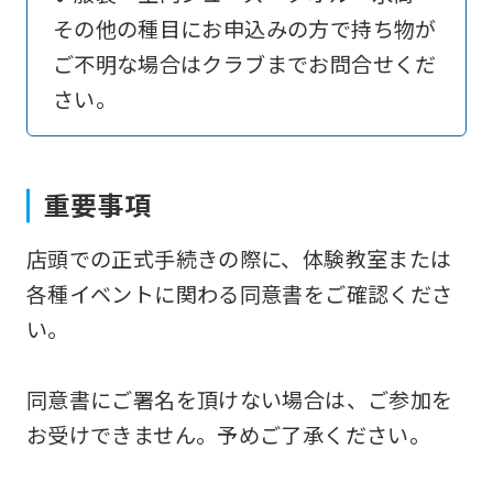
その他の種目にお申込みの方で持ち物が
if
ご不明な場合はクラブまでお問合せくだ
you
さい。
use
an
automatic
重要事項
translation
service,
店頭での正式手続きの際に、体験教室または
the
各種イベントに関わる同意書をご確認くださ
Japanese
い。
version
of
同意書にご署名を頂けない場合は、ご参加を
this
お受けできません。予めご了承ください。
website
will