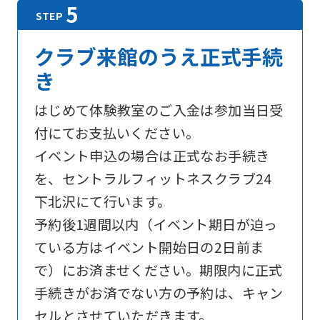
For
クラブ来館のうえ正式手続
き
foreigners
はじめて体験教室のご入金は参加当日受
付にてお支払いください。
Central
イベント申込の場合は正式なお手続き
Sports
を、セントラルフィットネスクラブ24
official
下北沢にて行います。
website
予約後1週間以内（イベント期日が迫っ
is
ている方はイベント開始日の2日前ま
automatically
で）にお済ませください。期限内に正式
translated
手続きがお済でない方の予約は、キャン
into
セルとさせていただきます。
English.