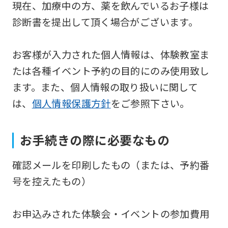
現在、加療中の方、薬を飲んでいるお子様は
be
診断書を提出して頂く場合がございます。
translated
mechanically,
お客様が入力された個人情報は、体験教室ま
so
たは各種イベント予約の目的にのみ使用致し
it
ます。また、個人情報の取り扱いに関して
may
は、
個人情報保護方針
をご参照下さい。
not
be
お手続きの際に必要なもの
an
accurate
確認メールを印刷したもの（または、予約番
translation.
号を控えたもの）
The
translation
お申込みされた体験会・イベントの参加費用
may