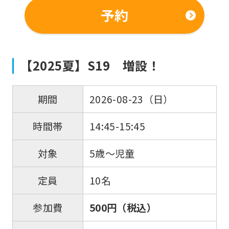
be
予約
an
accurate
translation.
【2025夏】S19 増設！
The
translation
2026-08-23（日）
期間
may
differ
14:45-15:45
時間帯
from
5歳〜児童
対象
the
original
10名
定員
content.
We
500円（税込）
参加費
ask