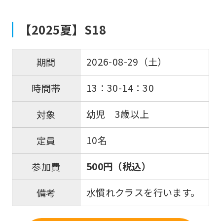
the
Japanese
【2025夏】S18
version
of
2026-08-29（土）
期間
this
website
13：30-14：30
時間帯
will
幼児 3歳以上
対象
be
translated
10名
定員
mechanically,
so
500円（税込）
参加費
it
水慣れクラスを行います。
備考
may
not