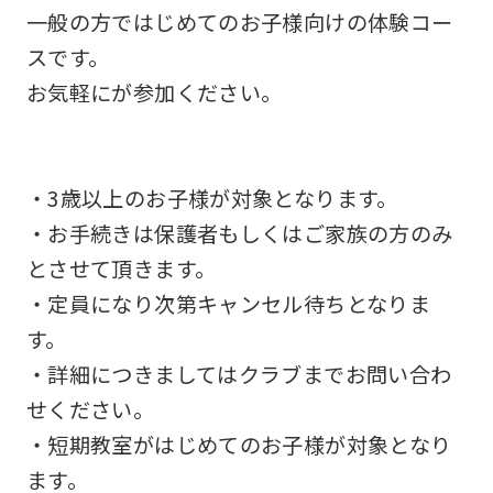
to
一般の方ではじめてのお子様向けの体験コー
return
スです。
to
お気軽にが参加ください。
the
top
page.
・3歳以上のお子様が対象となります。
However,
・お手続きは保護者もしくはご家族の方のみ
if
とさせて頂きます。
you
・定員になり次第キャンセル待ちとなりま
use
す。
an
・詳細につきましてはクラブまでお問い合わ
automatic
せください。
translation
・短期教室がはじめてのお子様が対象となり
service,
ます。