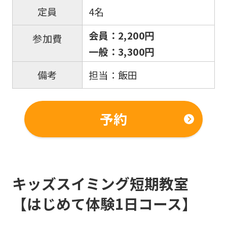
official
4名
定員
website
会員：2,200円
参加費
is
一般：3,300円
automatically
translated
担当：飯田
備考
into
English.
予約
Click
the
link
below
キッズスイミング短期教室
(start
【はじめて体験1日コース】
automatic
translation)