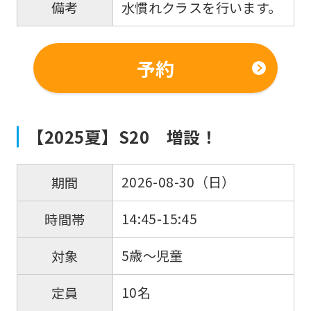
水慣れクラスを行います。
備考
that
you
fully
予約
understand
this
before
【2025夏】S20 増設！
using
the
2026-08-30（日）
期間
service.
14:45-15:45
時間帯
Automatic translation
5歳〜児童
対象
10名
定員