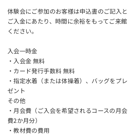
differ
体験会にご参加のお客様は申込書のご記入と
from
ご入金にあたり、時間に余裕をもってご来館
the
ください。
original
content.
入会一時金
We
・入会金 無料
ask
・カード発行手数料 無料
that
・指定水着（または体操着）、バッグをプレ
you
ゼント
fully
その他
understand
・月会費（ご入会を希望されるコースの月会
this
費2か月分）
before
・教材費の費用
using