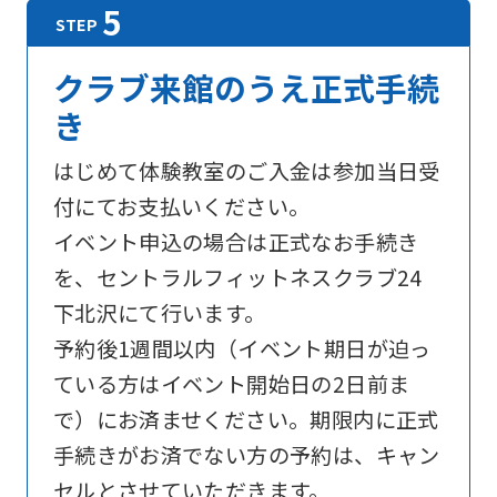
For
クラブ来館のうえ正式手続
き
foreigners
はじめて体験教室のご入金は参加当日受
付にてお支払いください。
Central
イベント申込の場合は正式なお手続き
Sports
を、セントラルフィットネスクラブ24
official
下北沢にて行います。
website
予約後1週間以内（イベント期日が迫っ
is
ている方はイベント開始日の2日前ま
automatically
で）にお済ませください。期限内に正式
translated
手続きがお済でない方の予約は、キャン
into
セルとさせていただきます。
English.