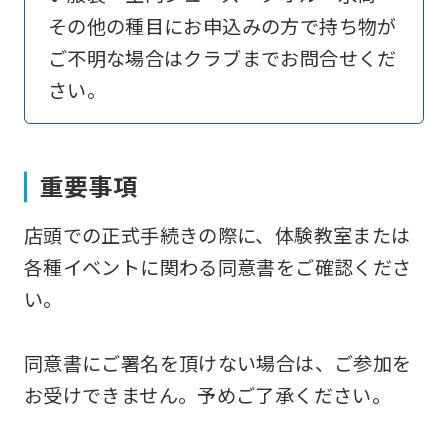
その他の種目にお申込みの方で持ち物が
if
ご不明な場合はクラブまでお問合せくだ
you
さい。
use
an
automatic
重要事項
translation
service,
店頭での正式手続きの際に、体験教室または
the
各種イベントに関わる同意書をご確認くださ
Japanese
い。
version
of
同意書にご署名を頂けない場合は、ご参加を
this
お受けできません。予めご了承ください。
website
will