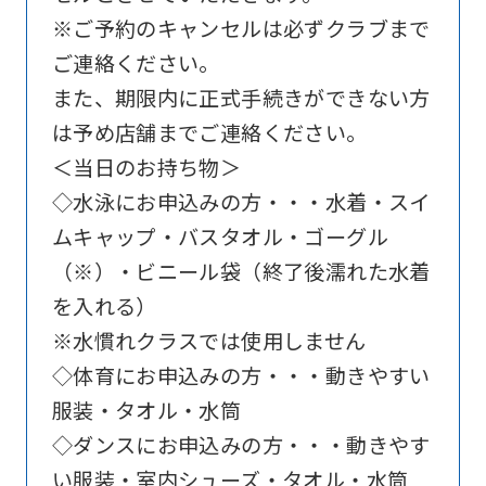
※ご予約のキャンセルは必ずクラブまで
Click
ご連絡ください。
the
また、期限内に正式手続きができない方
link
は予め店舗までご連絡ください。
below
＜当日のお持ち物＞
(start
◇水泳にお申込みの方・・・水着・スイ
automatic
ムキャップ・バスタオル・ゴーグル
translation)
（※）・ビニール袋（終了後濡れた水着
to
を入れる）
return
※水慣れクラスでは使用しません
to
◇体育にお申込みの方・・・動きやすい
the
服装・タオル・水筒
top
◇ダンスにお申込みの方・・・動きやす
page.
い服装・室内シューズ・タオル・水筒
However,