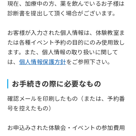
現在、加療中の方、薬を飲んでいるお子様は
be
診断書を提出して頂く場合がございます。
translated
mechanically,
お客様が入力された個人情報は、体験教室ま
so
たは各種イベント予約の目的にのみ使用致し
it
ます。また、個人情報の取り扱いに関して
may
は、
個人情報保護方針
をご参照下さい。
not
be
お手続きの際に必要なもの
an
accurate
確認メールを印刷したもの（または、予約番
translation.
号を控えたもの）
The
translation
お申込みされた体験会・イベントの参加費用
may