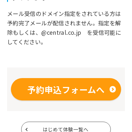
original
メール受信のドメイン指定をされている方は
content.
予約完了メールが配信されません。指定を解
We
除もしくは、@central.co.jp を受信可能に
ask
してください。
that
you
fully
understand
this
予約申込フォームへ
before
using
the
service.
はじめて体験一覧へ