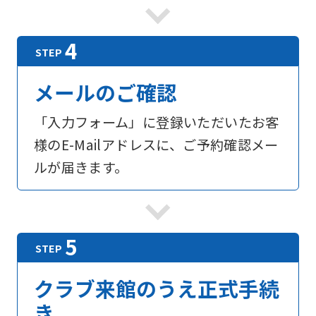
foreigners
Central
Sports
メールのご確認
official
「入力フォーム」に登録いただいたお客
website
様のE-Mailアドレスに、ご予約確認メー
is
ルが届きます。
automatically
translated
into
English.
Click
the
クラブ来館のうえ正式手続
link
き