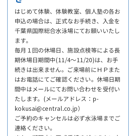
below
はじめて体験、体験教室、個人塾の各お
(start
申込の場合は、正式なお手続き、入金を
automatic
千葉県国際総合水泳場にてお願いいたし
translation)
ます。
to
毎月１回の休場日、施設点検等による長
return
期休場日期間中(11/4～11/20)は、お手
to
続きは出来ません。ご来場前にＨＰまた
the
はお電話にてご確認ください。休場日期
top
間中はメールにてお問い合わせを受付い
page.
たします。(メールアドレス：p-
However,
kokusai@central.co.jp）
if
ご予約のキャンセルは必ず水泳場までご
you
連絡ください。
use