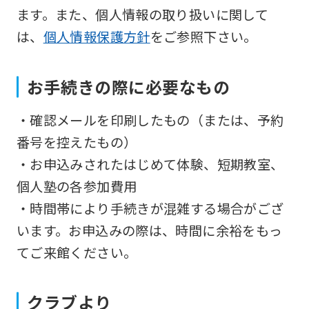
so
ます。また、個人情報の取り扱いに関して
it
は、
個人情報保護方針
をご参照下さい。
may
not
お手続きの際に必要なもの
be
・確認メールを印刷したもの（または、予約
an
番号を控えたもの）
accurate
・お申込みされたはじめて体験、短期教室、
translation.
個人塾の各参加費用
The
・時間帯により手続きが混雑する場合がござ
translation
います。お申込みの際は、時間に余裕をもっ
may
てご来館ください。
differ
from
the
クラブより