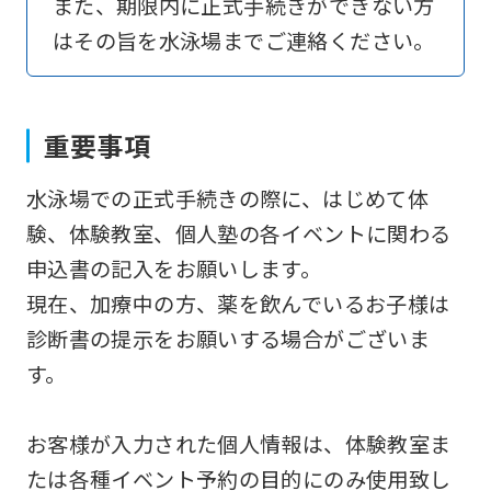
また、期限内に正式手続きができない方
an
はその旨を水泳場までご連絡ください。
automatic
translation
service,
重要事項
the
Japanese
水泳場での正式手続きの際に、はじめて体
version
験、体験教室、個人塾の各イベントに関わる
of
申込書の記入をお願いします。
this
現在、加療中の方、薬を飲んでいるお子様は
website
診断書の提示をお願いする場合がございま
will
す。
be
translated
お客様が入力された個人情報は、体験教室ま
mechanically,
たは各種イベント予約の目的にのみ使用致し