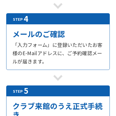
foreigners
Central
Sports
メールのご確認
official
「入力フォーム」に登録いただいたお客
website
様のE-Mailアドレスに、ご予約確認メー
is
ルが届きます。
automatically
translated
into
English.
Click
the
クラブ来館のうえ正式手続
link
き