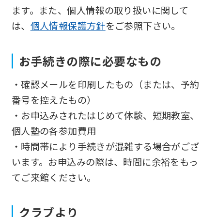
so
ます。また、個人情報の取り扱いに関して
it
は、
個人情報保護方針
をご参照下さい。
may
not
お手続きの際に必要なもの
be
・確認メールを印刷したもの（または、予約
an
番号を控えたもの）
accurate
・お申込みされたはじめて体験、短期教室、
translation.
個人塾の各参加費用
The
・時間帯により手続きが混雑する場合がござ
translation
います。お申込みの際は、時間に余裕をもっ
may
てご来館ください。
differ
from
the
クラブより