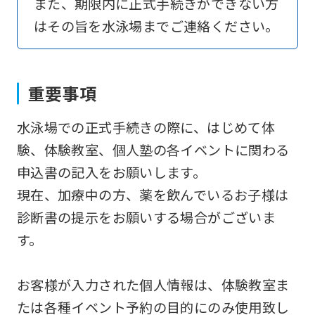
また、期限内に正式手続きができない方
an
はその旨を水泳場までご連絡ください。
automatic
translation
service,
重要事項
the
Japanese
水泳場での正式手続きの際に、はじめて体
version
験、体験教室、個人塾の各イベントに関わる
of
申込書の記入をお願いします。
this
現在、加療中の方、薬を飲んでいるお子様は
website
診断書の提示をお願いする場合がございま
will
す。
be
translated
お客様が入力された個人情報は、体験教室ま
mechanically,
たは各種イベント予約の目的にのみ使用致し