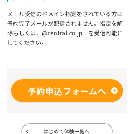
original
メール受信のドメイン指定をされている方は
content.
予約完了メールが配信されません。指定を解
We
除もしくは、@central.co.jp を受信可能に
ask
してください。
that
you
fully
understand
this
予約申込フォームへ
before
using
the
service.
はじめて体験一覧へ