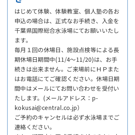
below
はじめて体験、体験教室、個人塾の各お
(start
申込の場合は、正式なお手続き、入金を
automatic
千葉県国際総合水泳場にてお願いいたし
translation)
ます。
to
毎月１回の休場日、施設点検等による長
return
期休場日期間中(11/4～11/20)は、お手
to
続きは出来ません。ご来場前にＨＰまた
the
はお電話にてご確認ください。休場日期
top
間中はメールにてお問い合わせを受付い
page.
たします。(メールアドレス：p-
However,
kokusai@central.co.jp）
if
ご予約のキャンセルは必ず水泳場までご
you
連絡ください。
use