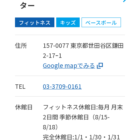
ター
For
フィットネス
キッズ
ベースボール
foreigners
住所
157-0077
東京都世田谷区鎌田
Central
2-17ｰ1
Sports
Google mapでみる
official
website
TEL
03-3709-0161
is
automatically
休館日
フィットネス休館日:毎月 月末
translated
2日間 季節休館日（8/15-
into
8/18）
English.
完全休館日:1/1・1/30・1/31