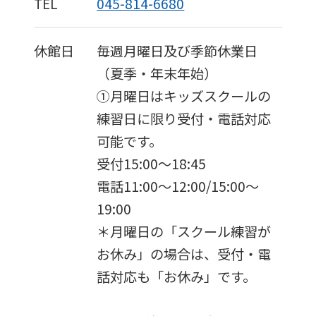
TEL
045-814-6680
differ
from
休館日
毎週月曜日及び季節休業日
the
（夏季・年末年始）
original
①月曜日はキッズスクールの
content.
練習日に限り受付・電話対応
We
可能です。
ask
受付15:00～18:45
that
電話11:00～12:00/15:00～
you
19:00
fully
＊月曜日の「スクール練習が
understand
お休み」の場合は、受付・電
this
話対応も「お休み」です。
before
using