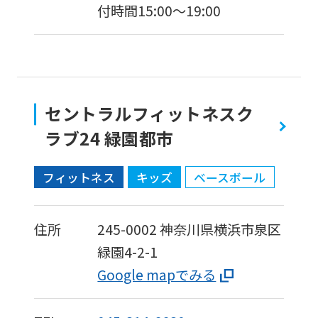
be
付時間15:00〜19:00
translated
mechanically,
so
it
セントラルフィットネスク
may
ラブ24 緑園都市
not
be
フィットネス
キッズ
ベースボール
an
accurate
住所
245-0002
神奈川県横浜市泉区
translation.
緑園4-2-1
The
Google mapでみる
translation
may