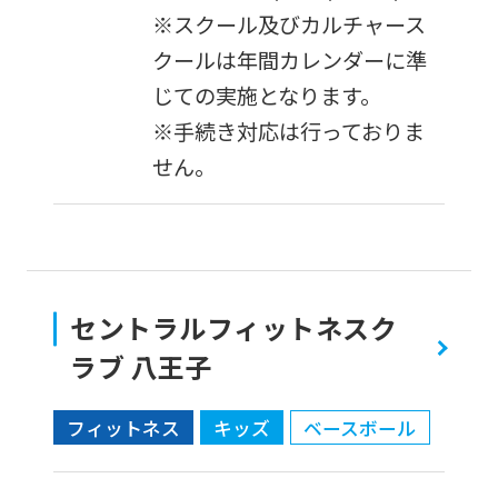
Click
※スクール及びカルチャース
the
クールは年間カレンダーに準
link
じての実施となります。
below
※手続き対応は行っておりま
(start
せん。
automatic
translation)
to
return
セントラルフィットネスク
to
ラブ 八王子
the
top
フィットネス
キッズ
ベースボール
page.
However,