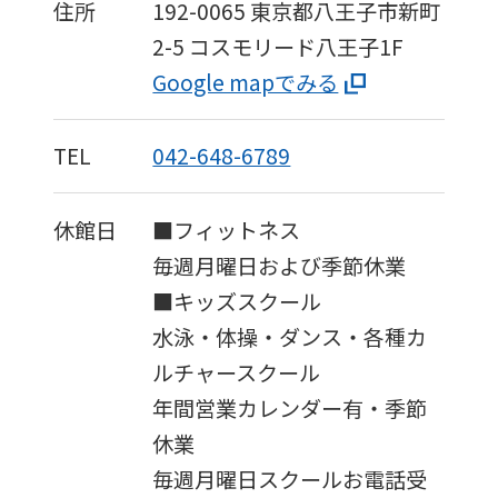
if
住所
192-0065
東京都八王子市新町
you
2-5
コスモリード八王子1F
use
Google mapでみる
an
automatic
TEL
042-648-6789
translation
service,
休館日
■フィットネス
the
毎週月曜日および季節休業
Japanese
■キッズスクール
version
水泳・体操・ダンス・各種カ
of
ルチャースクール
this
年間営業カレンダー有・季節
website
休業
will
毎週月曜日スクールお電話受