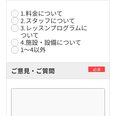
differ
1.料金について
from
2.スタッフについて
the
3.レッスンプログラムに
original
ついて
content.
4.施設・設備について
1〜4以外
We
ask
that
ご意見・ご質問
必須
you
fully
understand
this
before
using