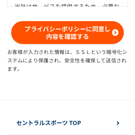
当社はサービスを提供するため、必要な
範囲内で、適法かつ適正な方法によりお
客様の個人情報を収集いたします。
プライバシーポリシーに同意し
内容を確認する
■個人情報の利用
お客様が入力された情報は、ＳＳＬという暗号化シ
お客様からお預かりした個人情報は、以
ステムにより保護され、安全性を確保して送信され
下の目的で使用させて頂きます。また、
ます。
違法または不当な行為を助長し、または
誘発するおそれがある方法による個人情
報の利用を行いません。
快適にクラブをご利用いただくため
ご利用上の諸連絡や利用状況の確認の
セントラルスポーツ TOP
ため