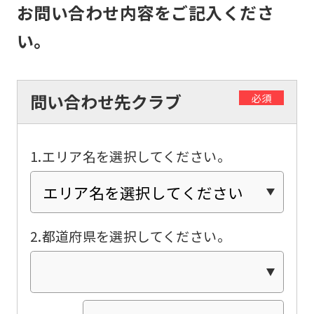
お問い合わせ内容をご記入くださ
if
い。
you
use
an
問い合わせ先クラブ
必須
automatic
translation
service,
1.エリア名を選択してください。
the
Japanese
version
2.都道府県を選択してください。
of
this
website
will