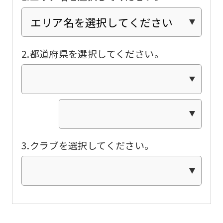
Click
the
link
2.都道府県を選択してください。
below
(start
automatic
translation)
to
return
3.クラブを選択してください。
to
the
top
page.
However,