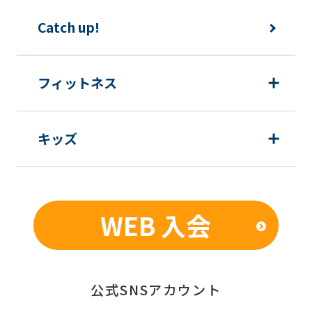
運動プログラム（カウンセリングを含
Catch up!
む）等、新商品・サービスの立案・開
発・実施のため
新商品・サービスやイベント情報を含
フィットネス
む当社情報のご提供のため
顧客動向分析、アンケート調査のため
キッズ
個人を特定できないよう加工したうえ
での統計的なデータの作成、活用、公
表のため
WEB 入会
■個人情報の管理
当社は、お客様からお預かりした個人情
報は、適切かつ慎重に管理し、漏洩、改
公式SNSアカウント
ざん、紛失等がないよう適正な管理に努