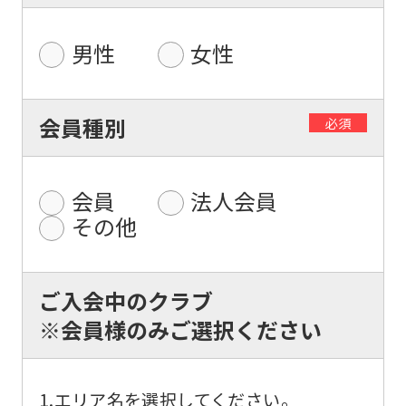
男性
女性
For
foreigners
会員種別
必須
Central
会員
法人会員
Sports
その他
official
website
is
ご入会中のクラブ
automatically
※会員様のみご選択ください
translated
into
1.エリア名を選択してください。
English.