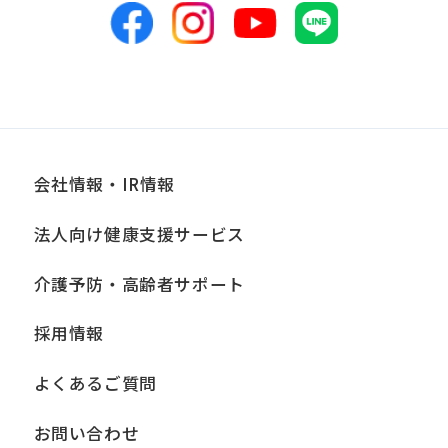
めます。当社において安全管理のために
講じている措置の内容については、本プ
ライバシーポリシー末尾に記載の「問い
合わせ窓口」までお問い合わせくださ
い。
会社情報・IR情報
■個人情報の開示
法人向け健康支援サービス
当社は、お客様からお預かりした個人情
報は、正当な理由がある場合を除き、ご
介護予防・高齢者サポート
本人の同意なく第三者に提供、開示いた
採用情報
しません。ただし、法令により当社がお
客様の同意を得ずに開示することができ
よくあるご質問
る場合、あらかじめ当社との間で秘密保
持契約を締結している業務委託先、およ
お問い合わせ