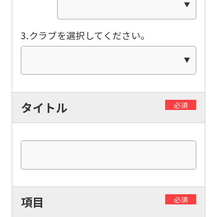
be
translated
3.クラブを選択してください。
mechanically,
so
it
may
タイトル
必須
not
be
an
accurate
translation.
The
項目
translation
必須
may