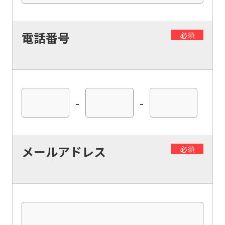
into
English.
電話番号
必須
Click
the
link
below
-
-
(start
automatic
translation)
メールアドレス
必須
to
return
to
the
top