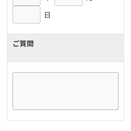
website
日
will
be
translated
ご質問
mechanically,
so
it
may
not
be
an
accurate
translation.
The