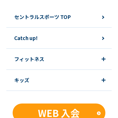
快適にクラブをご利用いただくため
ご利用上の諸連絡や利用状況の確認の
セントラルスポーツ TOP
ため
運動プログラム（カウンセリングを含
Catch up!
む）等、新商品・サービスの立案・開
発・実施のため
新商品・サービスやイベント情報を含
フィットネス
む当社情報のご提供のため
顧客動向分析、アンケート調査のため
キッズ
個人を特定できないよう加工したうえ
での統計的なデータの作成、活用、公
表のため
WEB 入会
■個人情報の管理