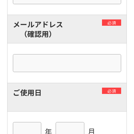
page.
However,
メールアドレス
必須
if
（確認用）
you
use
an
automatic
translation
service,
ご使用日
必須
the
Japanese
version
of
this
年
月