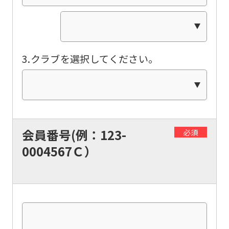
3.クラブを選択してください。
For
foreigners
Central
会員番号(例：123-
必須
Sports
0004567Ｃ）
official
website
is
automatically
translated