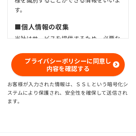
様を識別することができる情報をいいま
before
す。
using
the
■個人情報の収集
service.
当社はサービスを提供するため、必要な
範囲内で、適法かつ適正な方法によりお
Automatic translation
客様の個人情報を収集いたします。
プライバシーポリシーに同意し
内容を確認する
■個人情報の利用
お客様が入力された情報は、ＳＳＬという暗号化シ
お客様からお預かりした個人情報は、以
ステムにより保護され、安全性を確保して送信され
下の目的で使用させて頂きます。また、
ます。
違法または不当な行為を助長し、または
誘発するおそれがある方法による個人情
報の利用を行いません。