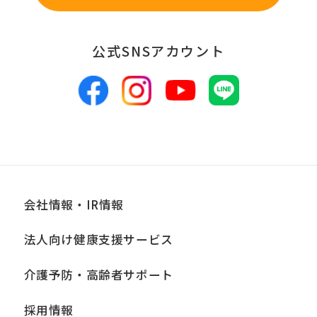
当社は、お客様からお預かりした個人情
報は、適切かつ慎重に管理し、漏洩、改
公式SNSアカウント
ざん、紛失等がないよう適正な管理に努
めます。当社において安全管理のために
講じている措置の内容については、本プ
ライバシーポリシー末尾に記載の「問い
合わせ窓口」までお問い合わせくださ
い。
会社情報・IR情報
■個人情報の開示
法人向け健康支援サービス
当社は、お客様からお預かりした個人情
報は、正当な理由がある場合を除き、ご
介護予防・高齢者サポート
本人の同意なく第三者に提供、開示いた
採用情報
しません。ただし、法令により当社がお