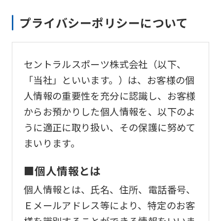
translation
プライバシーポリシーについて
may
differ
from
セントラルスポーツ株式会社（以下、
the
「当社」といいます。）は、お客様の個
original
人情報の重要性を充分に認識し、お客様
content.
からお預かりした個人情報を、以下のよ
We
うに適正に取り扱い、その保護に努めて
ask
まいります。
that
you
■個人情報とは
fully
個人情報とは、氏名、住所、電話番号、
understand
Ｅメールアドレス等により、特定のお客
this