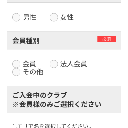
For
foreigners
男性
女性
Central
会員種別
必須
Sports
official
website
会員
法人会員
is
その他
automatically
translated
ご入会中のクラブ
into
※会員様のみご選択ください
English.
Click
the
1.エリア名を選択してください。