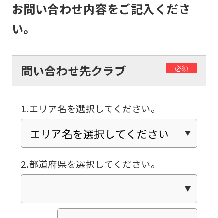
お問い合わせ内容をご記入くださ
use
an
い。
automatic
translation
問い合わせ先クラブ
service,
必須
the
Japanese
1.エリア名を選択してください。
version
of
this
website
2.都道府県を選択してください。
will
be
translated