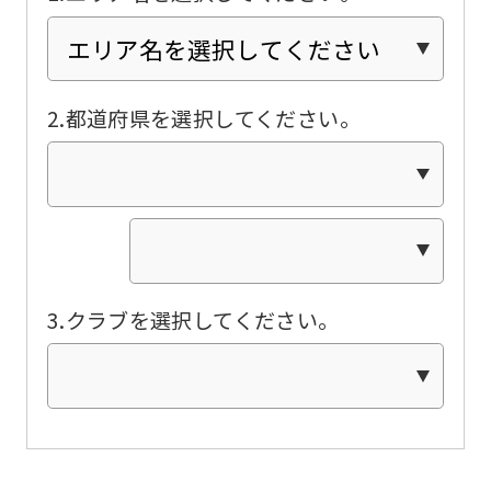
link
below
(start
2.都道府県を選択してください。
automatic
translation)
to
return
to
the
3.クラブを選択してください。
top
page.
However,
if
you