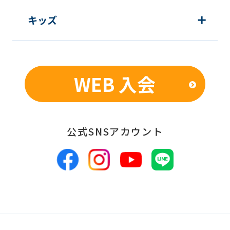
顧客動向分析、アンケート調査のため
キッズ
個人を特定できないよう加工したうえ
での統計的なデータの作成、活用、公
表のため
WEB 入会
■個人情報の管理
当社は、お客様からお預かりした個人情
報は、適切かつ慎重に管理し、漏洩、改
公式SNSアカウント
ざん、紛失等がないよう適正な管理に努
めます。当社において安全管理のために
講じている措置の内容については、本プ
ライバシーポリシー末尾に記載の「問い
合わせ窓口」までお問い合わせくださ
い。