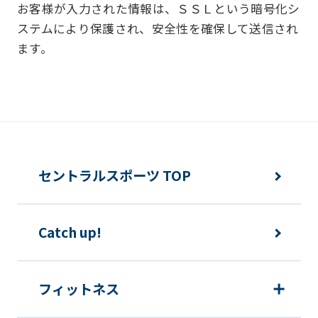
お客様が入力された情報は、ＳＳＬという暗号化シ
お客様からお預かりした個人情報は、以
ステムにより保護され、安全性を確保して送信され
下の目的で使用させて頂きます。また、
ます。
違法または不当な行為を助長し、または
誘発するおそれがある方法による個人情
報の利用を行いません。
快適にクラブをご利用いただくため
ご利用上の諸連絡や利用状況の確認の
セントラルスポーツ TOP
ため
運動プログラム（カウンセリングを含
Catch up!
む）等、新商品・サービスの立案・開
発・実施のため
新商品・サービスやイベント情報を含
フィットネス
む当社情報のご提供のため