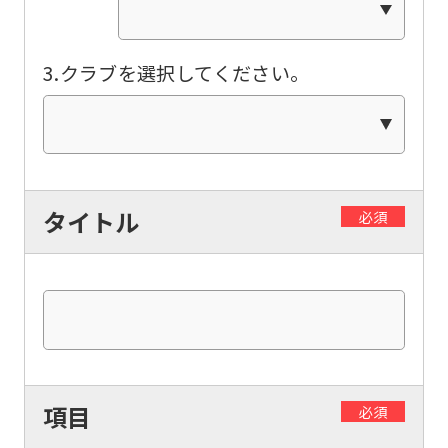
mechanically,
so
3.クラブを選択してください。
it
may
not
be
an
タイトル
必須
accurate
translation.
The
translation
may
differ
項目
必須
from