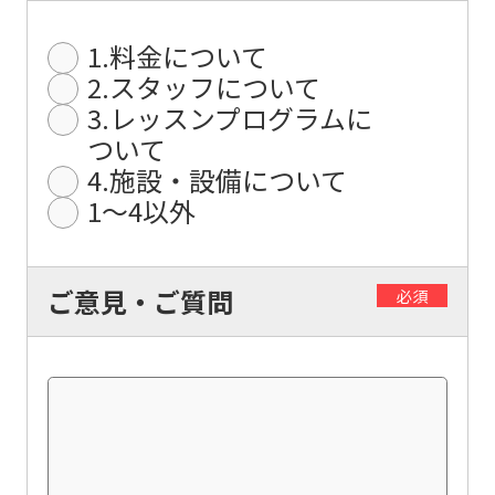
the
original
1.料金について
2.スタッフについて
content.
3.レッスンプログラムに
We
ついて
ask
4.施設・設備について
that
1〜4以外
you
fully
ご意見・ご質問
understand
必須
this
before
using
the
service.