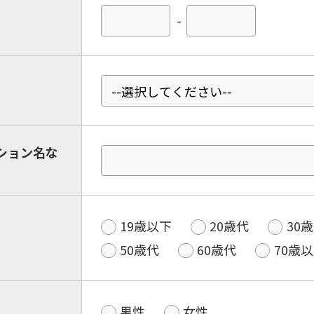
-
ション名な
19歳以下
20歳代
30
50歳代
60歳代
70歳
男性
女性