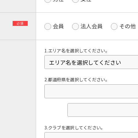
必須
会員
法人会員
その他
1.エリア名を選択してください。
2.都道府県を選択してください。
For foreigners
Central Sports official website is
automatically translated into
English. Click the link below (start
automatic translation) to return to
3.クラブを選択してください。
the top page.