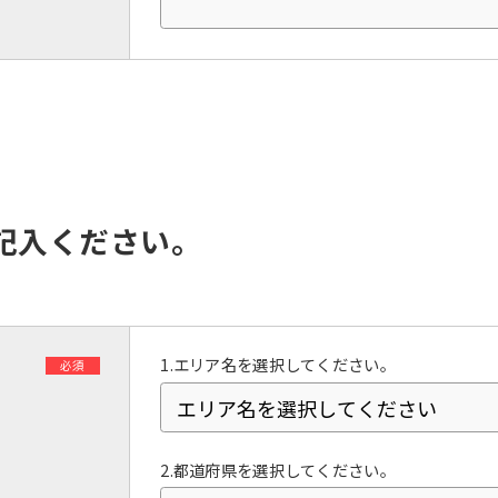
However, if you use an automatic
translation service, the Japanese
version of this website will be
translated mechanically, so it may
not be an accurate translation.
The translation may differ from the
original content. We ask that you
fully understand this before using
the service.
記入ください。
Automatic translation start
1.エリア名を選択してください。
必須
2.都道府県を選択してください。