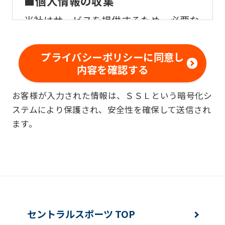
■個人情報の収集
当社はサービスを提供するため、必要な
範囲内で、適法かつ適正な方法によりお
客様の個人情報を収集いたします。
プライバシーポリシーに同意し
内容を確認する
■個人情報の利用
お客様が入力された情報は、ＳＳＬという暗号化シ
お客様からお預かりした個人情報は、以
ステムにより保護され、安全性を確保して送信され
下の目的で使用させて頂きます。また、
ます。
違法または不当な行為を助長し、または
誘発するおそれがある方法による個人情
報の利用を行いません。
快適にクラブをご利用いただくため
ご利用上の諸連絡や利用状況の確認の
セントラルスポーツ TOP