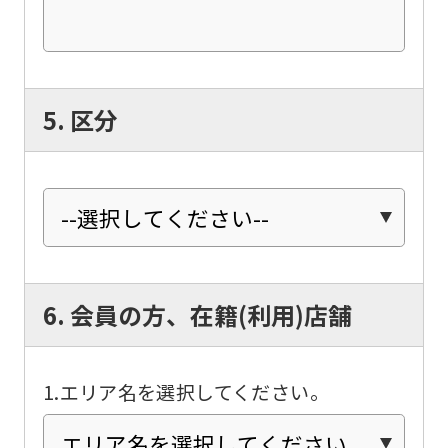
For
5. 区分
foreigners
Central
Sports
official
website
6. 会員の方、在籍(利用)店舗
is
automatically
translated
1.エリア名を選択してください。
into