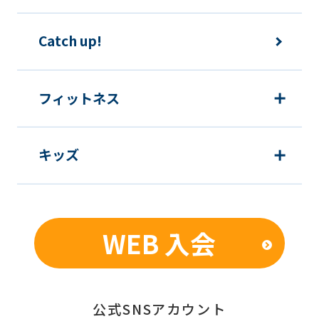
ため
運動プログラム（カウンセリングを含
Catch up!
む）等、新商品・サービスの立案・開
発・実施のため
新商品・サービスやイベント情報を含
フィットネス
む当社情報のご提供のため
顧客動向分析、アンケート調査のため
キッズ
個人を特定できないよう加工したうえ
での統計的なデータの作成、活用、公
表のため
WEB 入会
■個人情報の管理
当社は、お客様からお預かりした個人情
報は、適切かつ慎重に管理し、漏洩、改
公式SNSアカウント