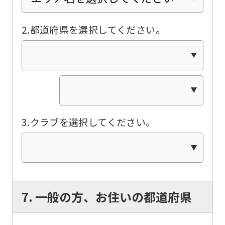
English.
Click
2.都道府県を選択してください。
the
link
below
(start
automatic
translation)
3.クラブを選択してください。
to
return
to
the
7. 一般の方、お住いの都道府県
top
page.