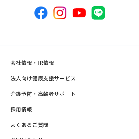
ざん、紛失等がないよう適正な管理に努
めます。当社において安全管理のために
講じている措置の内容については、本プ
ライバシーポリシー末尾に記載の「問い
合わせ窓口」までお問い合わせくださ
い。
会社情報・IR情報
■個人情報の開示
法人向け健康支援サービス
当社は、お客様からお預かりした個人情
報は、正当な理由がある場合を除き、ご
介護予防・高齢者サポート
本人の同意なく第三者に提供、開示いた
採用情報
しません。ただし、法令により当社がお
客様の同意を得ずに開示することができ
よくあるご質問
る場合、あらかじめ当社との間で秘密保