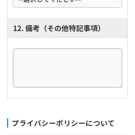
may
differ
from
12. 備考（その他特記事項）
the
original
content.
We
ask
that
you
fully
understand
this
プライバシーポリシーについて
before