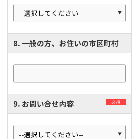
However,
if
you
use
8. 一般の方、お住いの市区町村
an
automatic
translation
service,
the
Japanese
version
9. お問い合せ内容
必須
of
this
website