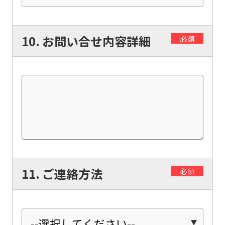
will
be
translated
10. お問い合せ内容詳細
必須
mechanically,
so
it
may
not
be
an
accurate
11. ご連絡方法
必須
translation.
The
translation