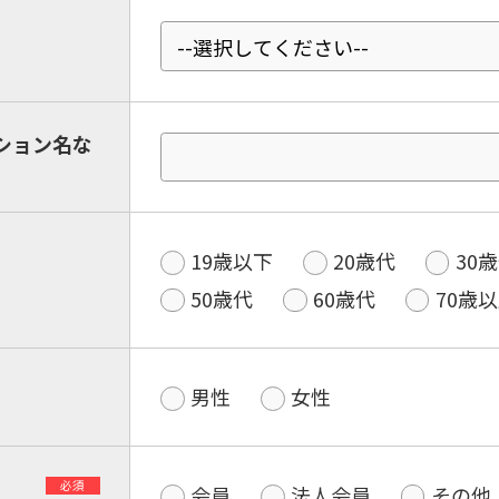
ション名な
19歳以下
20歳代
30
50歳代
60歳代
70歳
男性
女性
必須
会員
法人会員
その他