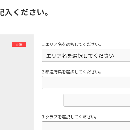
However, if you use an automatic
translation service, the Japanese
記入ください。
version of this website will be
translated mechanically, so it may
not be an accurate translation.
The translation may differ from the
original content. We ask that you
fully understand this before using
1.エリア名を選択してください。
必須
the service.
Automatic translation start
2.都道府県を選択してください。
3.クラブを選択してください。