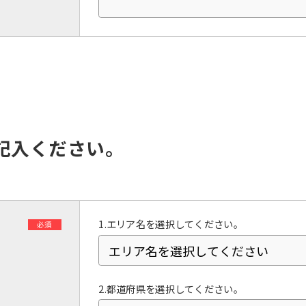
However, if you use an automatic
translation service, the Japanese
version of this website will be
translated mechanically, so it may
not be an accurate translation.
The translation may differ from the
original content. We ask that you
fully understand this before using
the service.
記入ください。
Automatic translation start
1.エリア名を選択してください。
必須
2.都道府県を選択してください。