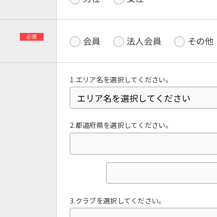
必須
会員
法人会員
その他
1.エリア名を選択してください。
2.都道府県を選択してください。
For foreigners
Central Sports official website is
automatically translated into
English. Click the link below (start
automatic translation) to return to
3.クラブを選択してください。
the top page.