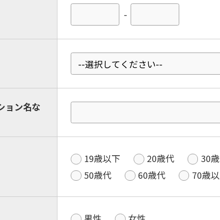
-
ション名な
19歳以下
20歳代
30
50歳代
60歳代
70歳
男性
女性