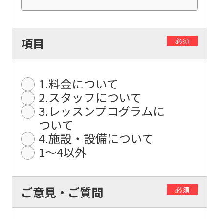
The
translation
may
項目
必須
differ
from
1.料金について
the
2.スタッフについて
original
3.レッスンプログラムに
content.
ついて
We
4.施設・設備について
ask
1〜4以外
that
you
ご意見・ご質問
必須
fully
understand