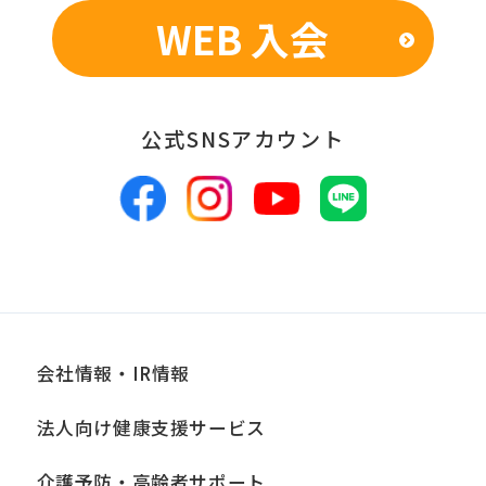
WEB 入会
■個人情報の管理
当社は、お客様からお預かりした個人情
報は、適切かつ慎重に管理し、漏洩、改
公式SNSアカウント
ざん、紛失等がないよう適正な管理に努
めます。当社において安全管理のために
講じている措置の内容については、本プ
ライバシーポリシー末尾に記載の「問い
合わせ窓口」までお問い合わせくださ
い。
会社情報・IR情報
■個人情報の開示
法人向け健康支援サービス
当社は、お客様からお預かりした個人情
報は、正当な理由がある場合を除き、ご
介護予防・高齢者サポート