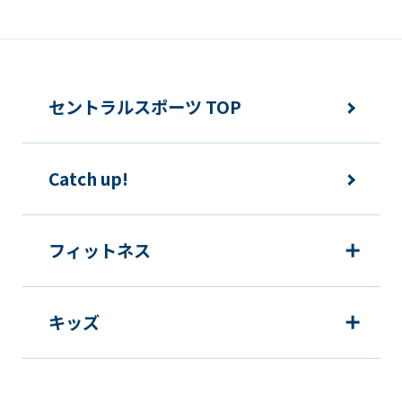
報の利用を行いません。
快適にクラブをご利用いただくため
ご利用上の諸連絡や利用状況の確認の
セントラルスポーツ TOP
ため
運動プログラム（カウンセリングを含
Catch up!
む）等、新商品・サービスの立案・開
発・実施のため
新商品・サービスやイベント情報を含
フィットネス
む当社情報のご提供のため
顧客動向分析、アンケート調査のため
キッズ
個人を特定できないよう加工したうえ
での統計的なデータの作成、活用、公
表のため