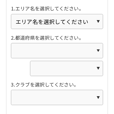
translated
1.エリア名を選択してください。
into
English.
Click
the
2.都道府県を選択してください。
link
below
(start
automatic
translation)
3.クラブを選択してください。
to
return
to
the