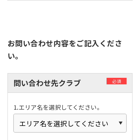
top
page.
However,
if
お問い合わせ内容をご記入くださ
you
い。
use
an
automatic
問い合わせ先クラブ
必須
translation
service,
the
1.エリア名を選択してください。
Japanese
version
of