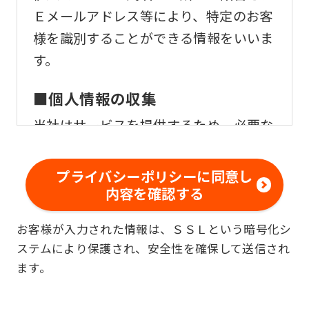
Ｅメールアドレス等により、特定のお客
様を識別することができる情報をいいま
す。
■個人情報の収集
当社はサービスを提供するため、必要な
範囲内で、適法かつ適正な方法によりお
客様の個人情報を収集いたします。
プライバシーポリシーに同意し
内容を確認する
■個人情報の利用
お客様が入力された情報は、ＳＳＬという暗号化シ
お客様からお預かりした個人情報は、以
ステムにより保護され、安全性を確保して送信され
下の目的で使用させて頂きます。また、
ます。
違法または不当な行為を助長し、または
誘発するおそれがある方法による個人情