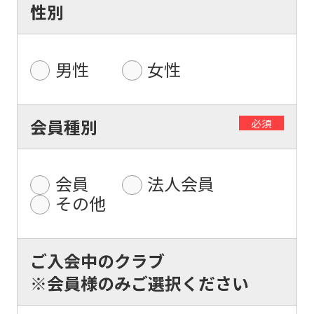
性別
男性
女性
For
会員種別
必須
foreigners
会員
法人会員
Central
その他
Sports
official
website
ご入会中のクラブ
is
※会員様のみご選択ください
automatically