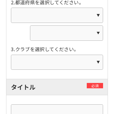
2.都道府県を選択してください。
this
website
will
be
translated
mechanically,
3.クラブを選択してください。
so
it
may
not
be
タイトル
必須
an
accurate
translation.