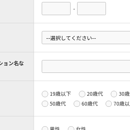
-
ション名な
19歳以下
20歳代
30
50歳代
60歳代
70歳
男性
女性