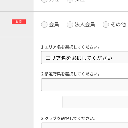
必須
会員
法人会員
その他
1.エリア名を選択してください。
2.都道府県を選択してください。
For foreigners
Central Sports official website is
automatically translated into
English. Click the link below (start
automatic translation) to return to
3.クラブを選択してください。
the top page.