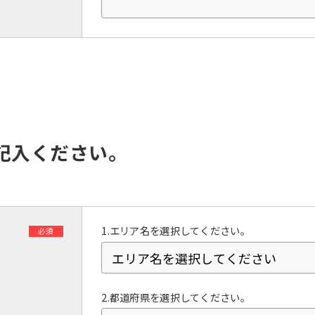
However, if you use an automatic
translation service, the Japanese
version of this website will be
translated mechanically, so it may
not be an accurate translation.
The translation may differ from the
original content. We ask that you
fully understand this before using
the service.
記入ください。
Automatic translation start
1.エリア名を選択してください。
必須
2.都道府県を選択してください。