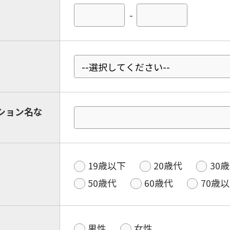
-
ション名な
19歳以下
20歳代
30
50歳代
60歳代
70歳
男性
女性