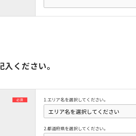
However, if you use an automatic
translation service, the Japanese
version of this website will be
translated mechanically, so it may
not be an accurate translation.
The translation may differ from the
original content. We ask that you
fully understand this before using
the service.
記入ください。
Automatic translation start
1.エリア名を選択してください。
必須
2.都道府県を選択してください。