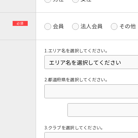
必須
会員
法人会員
その他
1.エリア名を選択してください。
2.都道府県を選択してください。
For foreigners
Central Sports official website is
automatically translated into
English. Click the link below (start
automatic translation) to return to
3.クラブを選択してください。
the top page.