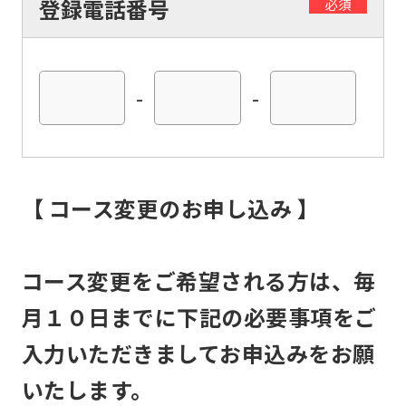
登録電話番号
必須
to
return
to
-
-
the
top
page.
However,
【 コース変更のお申し込み 】
if
you
use
コース変更をご希望される方は、毎
an
月１０日までに下記の必要事項をご
automatic
入力いただきましてお申込みをお願
translation
いたします。
service,