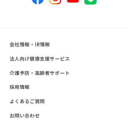
講じている措置の内容については、本プ
ライバシーポリシー末尾に記載の「問い
合わせ窓口」までお問い合わせくださ
い。
会社情報・IR情報
■個人情報の開示
法人向け健康支援サービス
当社は、お客様からお預かりした個人情
報は、正当な理由がある場合を除き、ご
介護予防・高齢者サポート
本人の同意なく第三者に提供、開示いた
採用情報
しません。ただし、法令により当社がお
客様の同意を得ずに開示することができ
よくあるご質問
る場合、あらかじめ当社との間で秘密保
持契約を締結している業務委託先、およ
お問い合わせ
び関係会社に必要な範囲内において開示