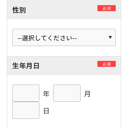
性別
必須
生年月日
必須
For
年
月
foreigners
日
Central
Sports