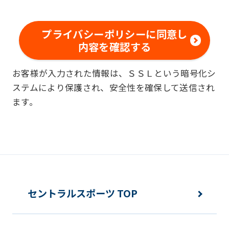
範囲内で、適法かつ適正な方法によりお
客様の個人情報を収集いたします。
プライバシーポリシーに同意し
内容を確認する
■個人情報の利用
お客様が入力された情報は、ＳＳＬという暗号化シ
お客様からお預かりした個人情報は、以
ステムにより保護され、安全性を確保して送信され
下の目的で使用させて頂きます。また、
ます。
違法または不当な行為を助長し、または
誘発するおそれがある方法による個人情
報の利用を行いません。
快適にクラブをご利用いただくため
ご利用上の諸連絡や利用状況の確認の
セントラルスポーツ TOP
ため
運動プログラム（カウンセリングを含