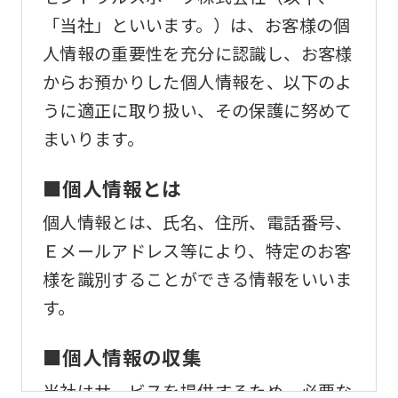
that
「当社」といいます。）は、お客様の個
you
人情報の重要性を充分に認識し、お客様
fully
からお預かりした個人情報を、以下のよ
understand
うに適正に取り扱い、その保護に努めて
this
まいります。
before
using
■個人情報とは
the
個人情報とは、氏名、住所、電話番号、
service.
Ｅメールアドレス等により、特定のお客
様を識別することができる情報をいいま
Automatic translation
す。
■個人情報の収集
当社はサービスを提供するため、必要な