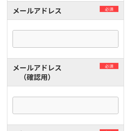
official
メールアドレス
必須
website
is
automatically
translated
into
English.
メールアドレス
必須
Click
（確認用）
the
link
below
(start
automatic
translation)