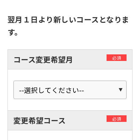
the
Japanese
翌月１日より新しいコースとなりま
version
す。
of
this
website
コース変更希望月
必須
will
be
translated
mechanically,
so
it
変更希望コース
必須
may
not