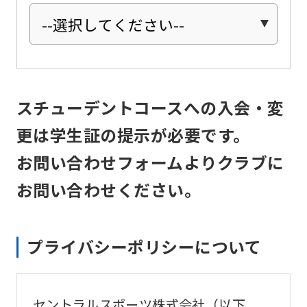
be
an
accurate
translation.
The
スチューデントコースへの入会・変
translation
更は学生証の提示が必要です。
may
お問い合わせフォームよりクラブに
differ
from
お問い合わせください。
the
original
プライバシーポリシーについて
content.
We
ask
セントラルスポーツ株式会社（以下、