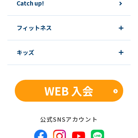
Catch up!
む）等、新商品・サービスの立案・開
発・実施のため
新商品・サービスやイベント情報を含
フィットネス
む当社情報のご提供のため
顧客動向分析、アンケート調査のため
キッズ
個人を特定できないよう加工したうえ
での統計的なデータの作成、活用、公
表のため
WEB 入会
■個人情報の管理
当社は、お客様からお預かりした個人情
報は、適切かつ慎重に管理し、漏洩、改
公式SNSアカウント
ざん、紛失等がないよう適正な管理に努
めます。当社において安全管理のために